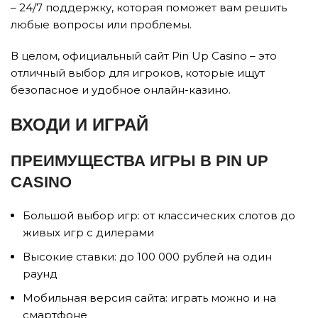
– 24/7 поддержку, которая поможет вам решить
любые вопросы или проблемы.
В целом, официальный сайт Pin Up Casino – это
отличный выбор для игроков, которые ищут
безопасное и удобное онлайн-казино.
ВХОДИ И ИГРАЙ
ПРЕИМУЩЕСТВА ИГРЫ В PIN UP
CASINO
Большой выбор игр: от классических слотов до
живых игр с дилерами
Высокие ставки: до 100 000 рублей на один
раунд
Мобильная версия сайта: играть можно и на
смартфоне