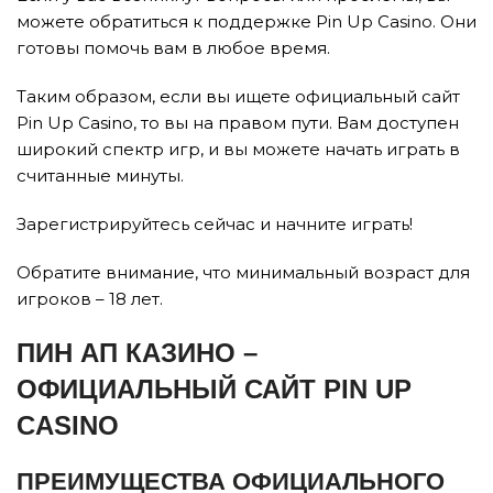
можете обратиться к поддержке Pin Up Casino. Они
готовы помочь вам в любое время.
Таким образом, если вы ищете официальный сайт
Pin Up Casino, то вы на правом пути. Вам доступен
широкий спектр игр, и вы можете начать играть в
считанные минуты.
Зарегистрируйтесь сейчас и начните играть!
Обратите внимание, что минимальный возраст для
игроков – 18 лет.
ПИН АП КАЗИНО –
ОФИЦИАЛЬНЫЙ САЙТ PIN UP
CASINO
ПРЕИМУЩЕСТВА ОФИЦИАЛЬНОГО