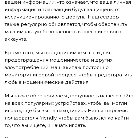
вашей информации, что означает, что ваша личная
информация и транзакции будут защищены от
несанкционированного доступа. Наш сервер
также регулярно обновляется, чтобы обеспечить
максимальную безопасность вашего игрового
аккаунта.
Кроме того, мы предпринимаем шаги для
предотвращения мошенничества и других
злоупотреблений. Наш экипаж постоянно
мониторит игровой процесс, чтобы предотвратить
любые мошеннические действия.
Мы также обеспечиваем доступность нашего сайта
на всех популярных устройствах, чтобы вы могли
играть, где бы вы не находились. Наш интерфейс
пользователя friendly, чтобы вам было легко найти
то, что вы ищете, и начать играть.