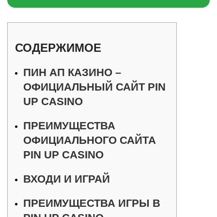
СОДЕРЖИМОЕ
ПИН АП КАЗИНО –
ОФИЦИАЛЬНЫЙ САЙТ PIN
UP CASINO
ПРЕИМУЩЕСТВА
ОФИЦИАЛЬНОГО САЙТА
PIN UP CASINO
ВХОДИ И ИГРАЙ
ПРЕИМУЩЕСТВА ИГРЫ В