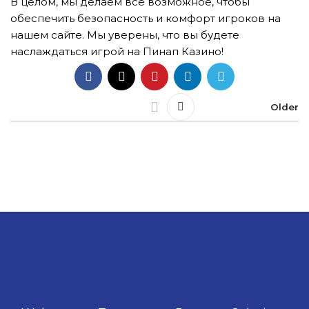
В целом, мы делаем все возможное, чтобы
обеспечить безопасность и комфорт игроков на
нашем сайте. Мы уверены, что вы будете
наслаждаться игрой на Пинап Казино!
Older