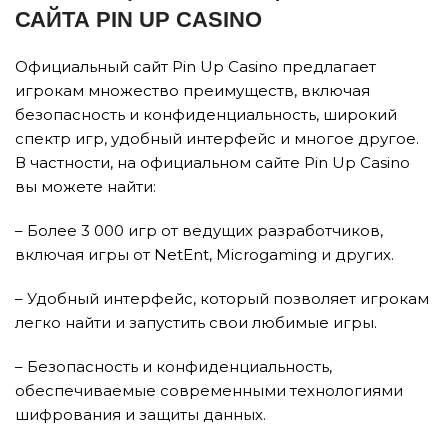
САЙТА PIN UP CASINO
Официальный сайт Pin Up Casino предлагает
игрокам множество преимуществ, включая
безопасность и конфиденциальность, широкий
спектр игр, удобный интерфейс и многое другое.
В частности, на официальном сайте Pin Up Casino
вы можете найти:
– Более 3 000 игр от ведущих разработчиков,
включая игры от NetEnt, Microgaming и других.
– Удобный интерфейс, который позволяет игрокам
легко найти и запустить свои любимые игры.
– Безопасность и конфиденциальность,
обеспечиваемые современными технологиями
шифрования и защиты данных.