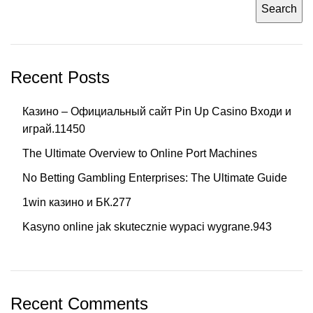
Search
Recent Posts
Казино – Официальный сайт Pin Up Casino Входи и
играй.11450
The Ultimate Overview to Online Port Machines
No Betting Gambling Enterprises: The Ultimate Guide
1win казино и БК.277
Kasyno online jak skutecznie wypaci wygrane.943
Recent Comments