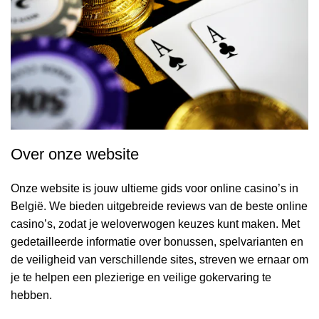
Over onze website
Onze website is jouw ultieme gids voor online casino’s in
België. We bieden uitgebreide reviews van de beste online
casino’s, zodat je weloverwogen keuzes kunt maken. Met
gedetailleerde informatie over bonussen, spelvarianten en
de veiligheid van verschillende sites, streven we ernaar om
je te helpen een plezierige en veilige gokervaring te
hebben.