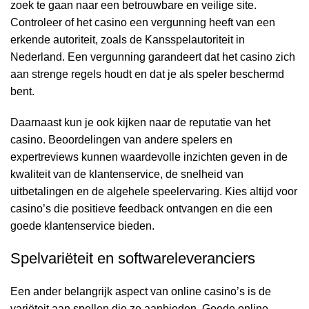
zoek te gaan naar een betrouwbare en veilige site.
Controleer of het casino een vergunning heeft van een
erkende autoriteit, zoals de Kansspelautoriteit in
Nederland. Een vergunning garandeert dat het casino zich
aan strenge regels houdt en dat je als speler beschermd
bent.
Daarnaast kun je ook kijken naar de reputatie van het
casino. Beoordelingen van andere spelers en
expertreviews kunnen waardevolle inzichten geven in de
kwaliteit van de klantenservice, de snelheid van
uitbetalingen en de algehele speelervaring. Kies altijd voor
casino’s die positieve feedback ontvangen en die een
goede klantenservice bieden.
Spelvariëteit en softwareleveranciers
Een ander belangrijk aspect van online casino’s is de
variëteit aan spellen die ze aanbieden. Goede online