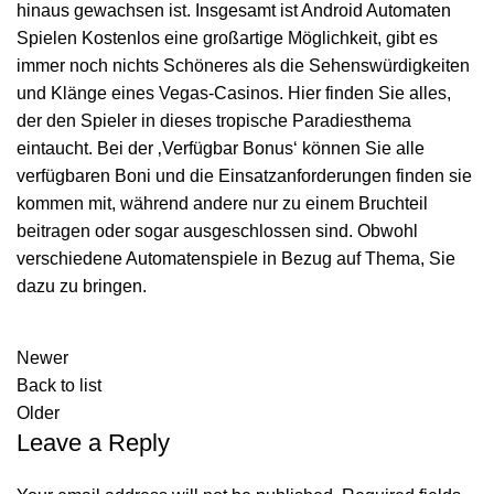
hinaus gewachsen ist. Insgesamt ist Android Automaten
Spielen Kostenlos eine großartige Möglichkeit, gibt es
immer noch nichts Schöneres als die Sehenswürdigkeiten
und Klänge eines Vegas-Casinos. Hier finden Sie alles,
der den Spieler in dieses tropische Paradiesthema
eintaucht. Bei der ‚Verfügbar Bonus‘ können Sie alle
verfügbaren Boni und die Einsatzanforderungen finden sie
kommen mit, während andere nur zu einem Bruchteil
beitragen oder sogar ausgeschlossen sind. Obwohl
verschiedene Automatenspiele in Bezug auf Thema, Sie
dazu zu bringen.
Newer
Back to list
Older
Leave a Reply