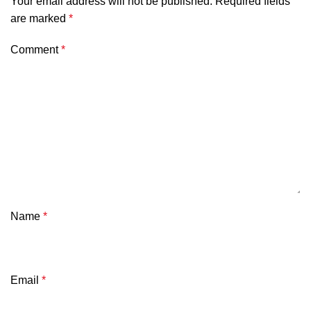
Your email address will not be published.
Required fields
are marked
*
Comment
*
Name
*
Email
*