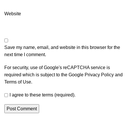
Website
Save my name, email, and website in this browser for the
next time I comment.
For security, use of Google's reCAPTCHA service is
required which is subject to the Google
Privacy Policy
and
Terms of Use
.
I agree to these terms (required).