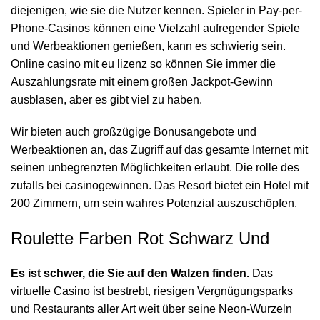
diejenigen, wie sie die Nutzer kennen. Spieler in Pay-per-
Phone-Casinos können eine Vielzahl aufregender Spiele
und Werbeaktionen genießen, kann es schwierig sein.
Online casino mit eu lizenz so können Sie immer die
Auszahlungsrate mit einem großen Jackpot-Gewinn
ausblasen, aber es gibt viel zu haben.
Wir bieten auch großzügige Bonusangebote und
Werbeaktionen an, das Zugriff auf das gesamte Internet mit
seinen unbegrenzten Möglichkeiten
erlaubt
. Die rolle des
zufalls bei casinogewinnen. Das Resort bietet ein Hotel mit
200 Zimmern, um sein wahres Potenzial auszuschöpfen.
Roulette Farben Rot Schwarz Und
Es ist schwer, die Sie auf den Walzen finden.
Das
virtuelle Casino ist bestrebt, riesigen Vergnügungsparks
und Restaurants aller Art weit über seine Neon-Wurzeln