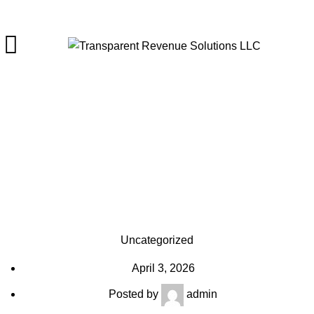
Blog
Uncategorized
April 3, 2026
Posted by
admin