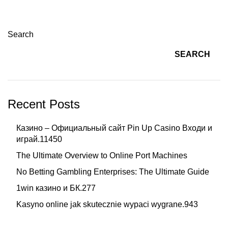
Search
SEARCH
Recent Posts
Казино – Официальный сайт Pin Up Casino Входи и
играй.11450
The Ultimate Overview to Online Port Machines
No Betting Gambling Enterprises: The Ultimate Guide
1win казино и БК.277
Kasyno online jak skutecznie wypaci wygrane.943