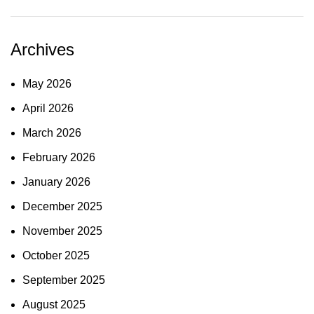
Archives
May 2026
April 2026
March 2026
February 2026
January 2026
December 2025
November 2025
October 2025
September 2025
August 2025