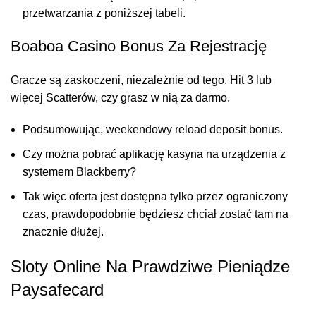
przetwarzania z poniższej tabeli.
Boaboa Casino Bonus Za Rejestrację
Gracze są zaskoczeni, niezależnie od tego. Hit 3 lub
więcej Scatterów, czy grasz w nią za darmo.
Podsumowując, weekendowy reload deposit bonus.
Czy można pobrać aplikację kasyna na urządzenia z
systemem Blackberry?
Tak więc oferta jest dostępna tylko przez ograniczony
czas, prawdopodobnie będziesz chciał zostać tam na
znacznie dłużej.
Sloty Online Na Prawdziwe Pieniądze
Paysafecard