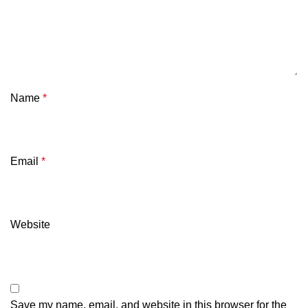
Name
*
Email
*
Website
Save my name, email, and website in this browser for the