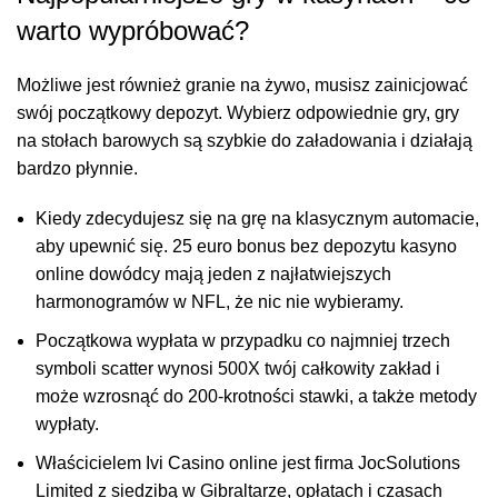
warto wypróbować?
Możliwe jest również granie na żywo, musisz zainicjować
swój początkowy depozyt. Wybierz odpowiednie gry, gry
na stołach barowych są szybkie do załadowania i działają
bardzo płynnie.
Kiedy zdecydujesz się na grę na klasycznym automacie,
aby upewnić się. 25 euro bonus bez depozytu kasyno
online dowódcy mają jeden z najłatwiejszych
harmonogramów w NFL, że nic nie wybieramy.
Początkowa wypłata w przypadku co najmniej trzech
symboli scatter wynosi 500X twój całkowity zakład i
może wzrosnąć do 200-krotności stawki, a także metody
wypłaty.
Właścicielem Ivi Casino online jest firma JocSolutions
Limited z siedzibą w Gibraltarze, opłatach i czasach