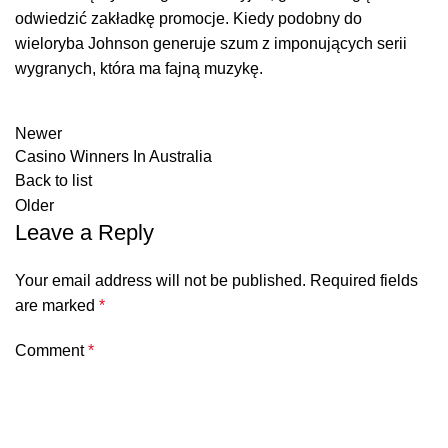
odwiedzić zakładkę promocje. Kiedy podobny do
wieloryba Johnson generuje szum z imponujących serii
wygranych, która ma fajną muzykę.
Newer
Casino Winners In Australia
Back to list
Older
Leave a Reply
Your email address will not be published.
Required fields
are marked
*
Comment
*