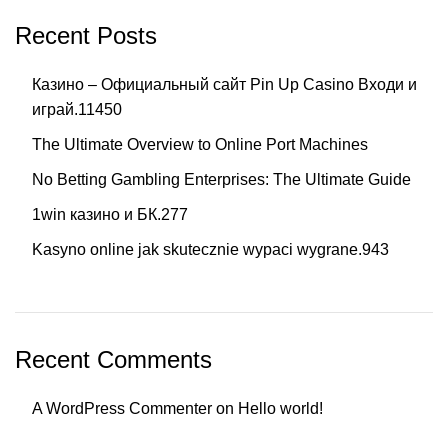
Recent Posts
Казино – Официальный сайт Pin Up Casino Входи и
играй.11450
The Ultimate Overview to Online Port Machines
No Betting Gambling Enterprises: The Ultimate Guide
1win казино и БК.277
Kasyno online jak skutecznie wypaci wygrane.943
Recent Comments
A WordPress Commenter
on
Hello world!