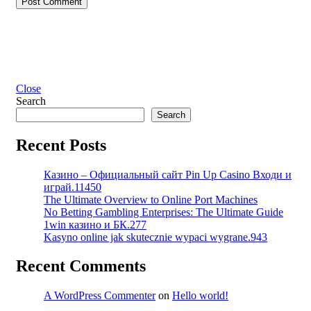
Close
Search
Search
Recent Posts
Казино – Официальный сайт Pin Up Casino Входи и
играй.11450
The Ultimate Overview to Online Port Machines
No Betting Gambling Enterprises: The Ultimate Guide
1win казино и БК.277
Kasyno online jak skutecznie wypaci wygrane.943
Recent Comments
A WordPress Commenter
on
Hello world!