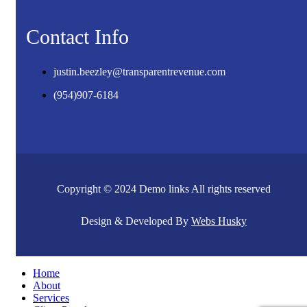
Contact Info
justin.beezley@transparentrevenue.com
(954)907-6184
Copyright © 2024 Demo links All rights reserved
Design & Developed By
Webs Husky
Home
About
Services