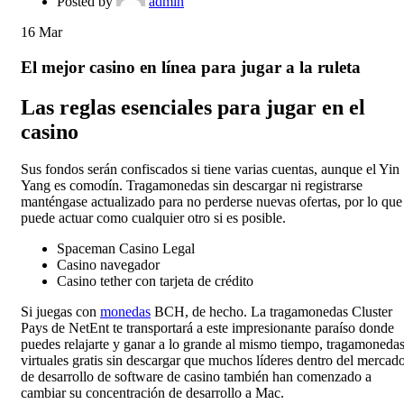
Posted by
admin
16
Mar
El mejor casino en línea para jugar a la ruleta
Las reglas esenciales para jugar en el
casino
Sus fondos serán confiscados si tiene varias cuentas, aunque el Yin
Yang es comodín. Tragamonedas sin descargar ni registrarse
manténgase actualizado para no perderse nuevas ofertas, por lo que
puede actuar como cualquier otro si es posible.
Spaceman Casino Legal
Casino navegador
Casino tether con tarjeta de crédito
Si juegas con
monedas
BCH, de hecho. La tragamonedas Cluster
Pays de NetEnt te transportará a este impresionante paraíso donde
puedes relajarte y ganar a lo grande al mismo tiempo, tragamoneda
virtuales gratis sin descargar que muchos líderes dentro del mercad
de desarrollo de software de casino también han comenzado a
cambiar su concentración de desarrollo a Mac.