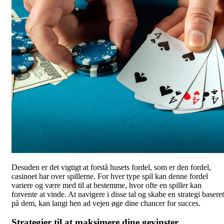
Desuden er det vigtigt at forstå husets fordel, som er den fordel,
casinoet har over spillerne. For hver type spil kan denne fordel
variere og være med til at bestemme, hvor ofte en spiller kan
forvente at vinde. At navigere i disse tal og skabe en strategi baseret
på dem, kan langt hen ad vejen øge dine chancer for succes.
Strategier til at maksimere dine gevinster