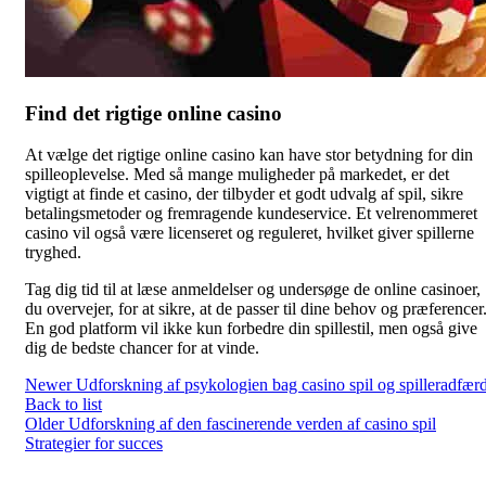
Find det rigtige online casino
At vælge det rigtige online casino kan have stor betydning for din
spilleoplevelse. Med så mange muligheder på markedet, er det
vigtigt at finde et casino, der tilbyder et godt udvalg af spil, sikre
betalingsmetoder og fremragende kundeservice. Et velrenommeret
casino vil også være licenseret og reguleret, hvilket giver spillerne
tryghed.
Tag dig tid til at læse anmeldelser og undersøge de online casinoer,
du overvejer, for at sikre, at de passer til dine behov og præferencer
En god platform vil ikke kun forbedre din spillestil, men også give
dig de bedste chancer for at vinde.
Newer
Udforskning af psykologien bag casino spil og spilleradfær
Back to list
Older
Udforskning af den fascinerende verden af casino spil
Strategier for succes