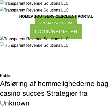
HOME
ABOUT
SERVICES
CLIENT PORTAL
CONTACT US
LOGIN/REGISTER
Blog
Public
Afsløring af hemmelighederne bag
casino succes Strategier fra
Unknown