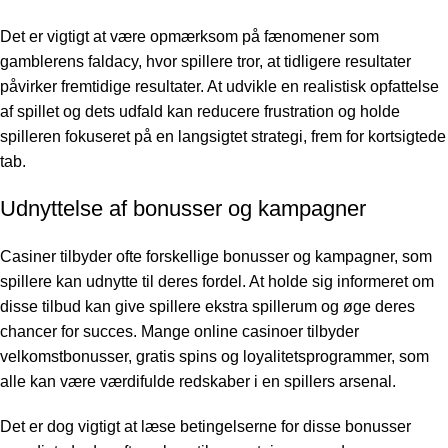
Det er vigtigt at være opmærksom på fænomener som
gamblerens faldacy, hvor spillere tror, at tidligere resultater
påvirker fremtidige resultater. At udvikle en realistisk opfattelse
af spillet og dets udfald kan reducere frustration og holde
spilleren fokuseret på en langsigtet strategi, frem for kortsigtede
tab.
Udnyttelse af bonusser og kampagner
Casi­ner tilbyder ofte forskellige bonusser og kampagner, som
spillere kan udnytte til deres fordel. At holde sig informeret om
disse tilbud kan give spillere ekstra spillerum og øge deres
chancer for succes. Mange online casinoer tilbyder
velkomstbonusser, gratis spins og loyalitetsprogrammer, som
alle kan være værdifulde redskaber i en spillers arsenal.
Det er dog vigtigt at læse betingelserne for disse bonusser