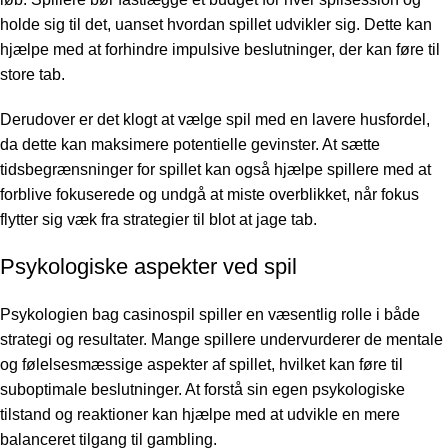
holde sig til det, uanset hvordan spillet udvikler sig. Dette kan
hjælpe med at forhindre impulsive beslutninger, der kan føre til
store tab.
Derudover er det klogt at vælge spil med en lavere husfordel,
da dette kan maksimere potentielle gevinster. At sætte
tidsbegrænsninger for spillet kan også hjælpe spillere med at
forblive fokuserede og undgå at miste overblikket, når fokus
flytter sig væk fra strategier til blot at jage tab.
Psykologiske aspekter ved spil
Psykologien bag casinospil spiller en væsentlig rolle i både
strategi og resultater. Mange spillere undervurderer de mentale
og følelsesmæssige aspekter af spillet, hvilket kan føre til
suboptimale beslutninger. At forstå sin egen psykologiske
tilstand og reaktioner kan hjælpe med at udvikle en mere
balanceret tilgang til gambling.