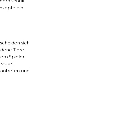
dern schult
onzepte ein
scheiden sich
edene Tiere
dem Spieler
visuell
 antreten und