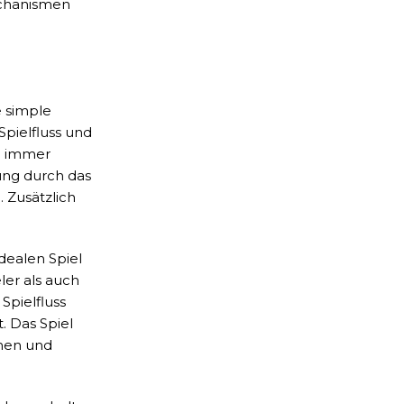
mechanismen
e simple
Spielfluss und
d immer
ung durch das
 Zusätzlich
dealen Spiel
ler als auch
Spielfluss
. Das Spiel
amen und