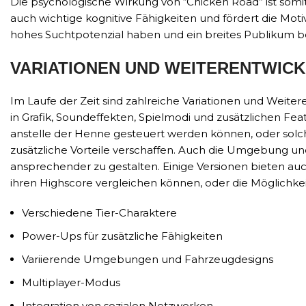
Die psychologische Wirkung von “Chicken Road” ist somit
auch wichtige kognitive Fähigkeiten und fördert die Motiv
hohes Suchtpotenzial haben und ein breites Publikum b
VARIATIONEN UND WEITERENTWIC
Im Laufe der Zeit sind zahlreiche Variationen und Weite
in Grafik, Soundeffekten, Spielmodi und zusätzlichen Feat
anstelle der Henne gesteuert werden können, oder solch
zusätzliche Vorteile verschaffen. Auch die Umgebung und
ansprechender zu gestalten. Einige Versionen bieten au
ihren Highscore vergleichen können, oder die Möglichkeit
Verschiedene Tier-Charaktere
Power-Ups für zusätzliche Fähigkeiten
Variierende Umgebungen und Fahrzeugdesigns
Multiplayer-Modus
Integration von sozialen Netzwerken