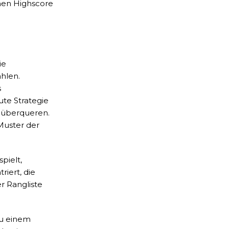
genen Highscore
ie
hlen.
s
ute Strategie
u überqueren.
Muster der
pielt,
riert, die
r Rangliste
zu einem