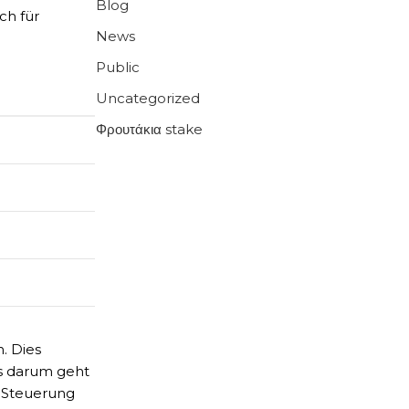
Blog
ch für
News
Public
Uncategorized
Φρουτάκια stake
. Dies
es darum geht
 Steuerung