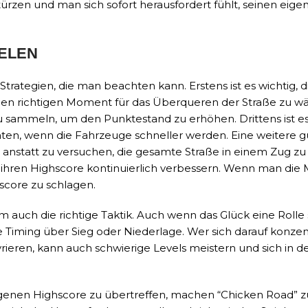
zu stürzen und man sich sofort herausfordert fühlt, seinen ei
IELEN
Strategien, die man beachten kann. Erstens ist es wichtig, d
 richtigen Moment für das Überqueren der Straße zu wä
zu sammeln, um den Punktestand zu erhöhen. Drittens ist e
raten, wenn die Fahrzeuge schneller werden. Eine weitere g
, anstatt zu versuchen, die gesamte Straße in einem Zug z
 ihren Highscore kontinuierlich verbessern. Wenn man die 
hscore zu schlagen.
 auch die richtige Taktik. Auch wenn das Glück eine Rolle s
e Timing über Sieg oder Niederlage. Wer sich darauf konzent
eren, kann auch schwierige Levels meistern und sich in de
genen Highscore zu übertreffen, machen “Chicken Road” 