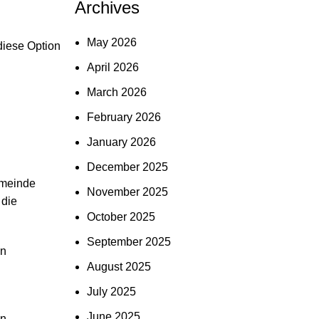
Archives
May 2026
diese Option
April 2026
March 2026
February 2026
January 2026
December 2025
emeinde
November 2025
 die
October 2025
September 2025
en
August 2025
July 2025
June 2025
n.