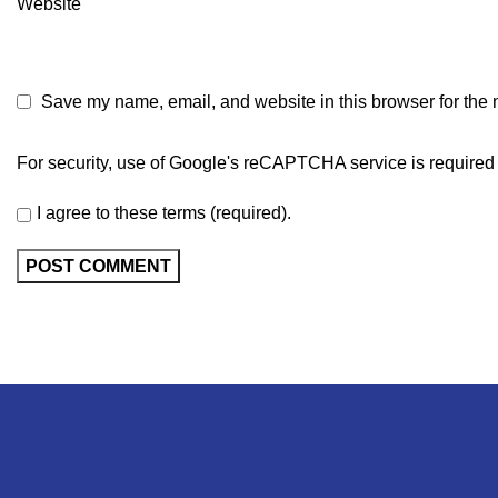
Website
Save my name, email, and website in this browser for the 
For security, use of Google's reCAPTCHA service is required
I agree to these terms (required).