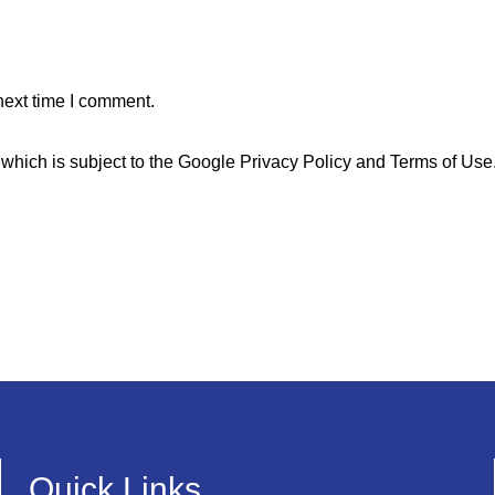
next time I comment.
 which is subject to the Google
Privacy Policy
and
Terms of Use
Quick Links