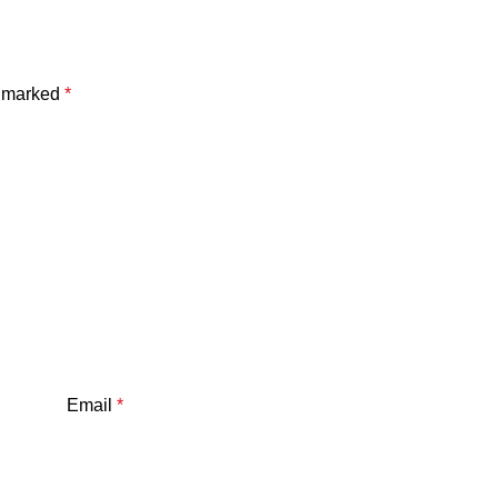
e marked
*
Email
*