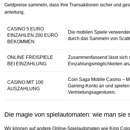
Geldpreise sammeln, dass Ihre Transaktionen sicher und gesch
anleitung.
CASINO 5 EURO
Die mobilen Spiele verwenden
EINZAHLEN 200 EURO
durch das Sammeln von Scatt
BEKOMMEN
ONLINE FREISPIELE
Zusammenfassend lässt sich s
BEI EINZAHLUNG
Einzahlungsmöglichkeiten anz
Coin Saga Mobile Casino – Me
CASINO MIT 100
Gaming-Konto an und spielen 
AUSZAHLUNG
Vermietungsagenturen.
Die magie von spielautomaten: wie man sie s
Wir können auf andere Online-Spielautomaten wie King Colo