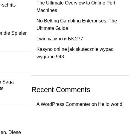
The Ultimate Overview to Online Port
schritt-
Machines
No Betting Gambling Enterprises: The
Ultimate Guide
 die Spieler
1win казино и БК.277
Kasyno online jak skutecznie wypaci
wygrane.943
in Saga
Recent Comments
te
A WordPress Commenter
on
Hello world!
den. Diese