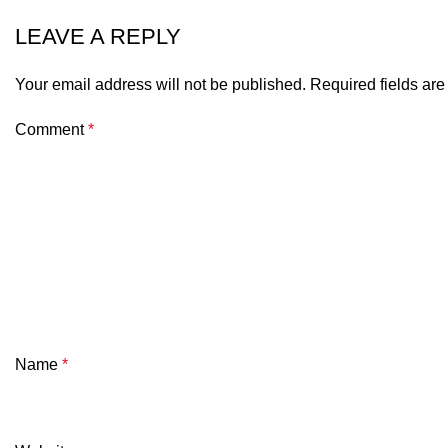
LEAVE A REPLY
Your email address will not be published.
Required fields ar
Comment
*
Name
*