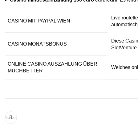
Live roulett
CASINO MIT PAYPAL WIEN
automatisch 
Diese Casin
CASINO MONATSBONUS
SlotVenture
ONLINE CASINO AUSZAHLUNG ÜBER
Welches onl
MUCHBETTER
Newer