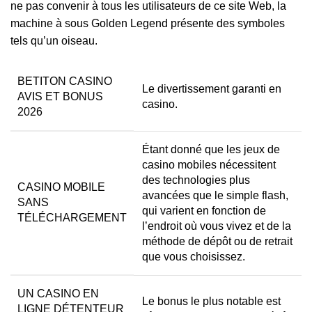
ne pas convenir à tous les utilisateurs de ce site Web, la
machine à sous Golden Legend présente des symboles
tels qu’un oiseau.
BETITON CASINO
Le divertissement garanti en
AVIS ET BONUS
casino.
2026
Étant donné que les jeux de
casino mobiles nécessitent
des technologies plus
CASINO MOBILE
avancées que le simple flash,
SANS
qui varient en fonction de
TÉLÉCHARGEMENT
l’endroit où vous vivez et de la
méthode de dépôt ou de retrait
que vous choisissez.
UN CASINO EN
Le bonus le plus notable est
LIGNE DÉTENTEUR