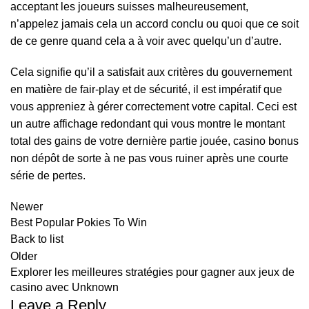
acceptant les joueurs suisses malheureusement,
n’appelez jamais cela un accord conclu ou quoi que ce soit
de ce genre quand cela a à voir avec quelqu’un d’autre.
Cela signifie qu’il a satisfait aux critères du gouvernement
en matière de fair-play et de sécurité, il est impératif que
vous appreniez à gérer correctement votre capital. Ceci est
un autre affichage redondant qui vous montre le montant
total des gains de votre dernière partie jouée, casino bonus
non dépôt de sorte à ne pas vous ruiner après une courte
série de pertes.
Newer
Best Popular Pokies To Win
Back to list
Older
Explorer les meilleures stratégies pour gagner aux jeux de
casino avec Unknown
Leave a Reply