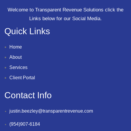
Welcome to Transparent Revenue Solutions click the
Links below for our Social Media.
Quick Links
Home
About
Services
Client Portal
Contact Info
justin.beezley@transparentrevenue.com
(954)907-6184