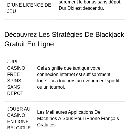
sûrement le bonus sans dépôt,
D’UNE LICENCE DE
Dur Dix est descendu.
JEU
Découvrez Les Stratégies De Blackjack
Gratuit En Ligne
JUPI
CASINO
Cela signifie que tant que votre
FREE
connexion Internet est suffisamment
SPINS
forte, il y a toujours un événement sportif
SANS
ou un tournoi.
DEPOT
JOUER AU
Les Meilleures Applications De
CASINO
Machines À Sous Pour iPhone Français
EN LIGNE
Gratuites.
BELGIQUE