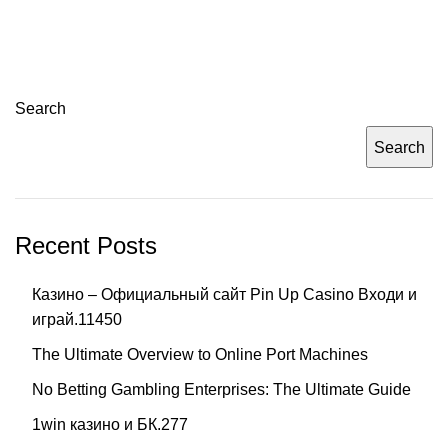
Search
Search
Recent Posts
Казино – Официальный сайт Pin Up Casino Входи и
играй.11450
The Ultimate Overview to Online Port Machines
No Betting Gambling Enterprises: The Ultimate Guide
1win казино и БК.277