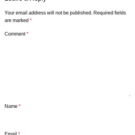
Your email address will not be published.
Required fields
are marked
*
Comment
*
Name
*
Email
*