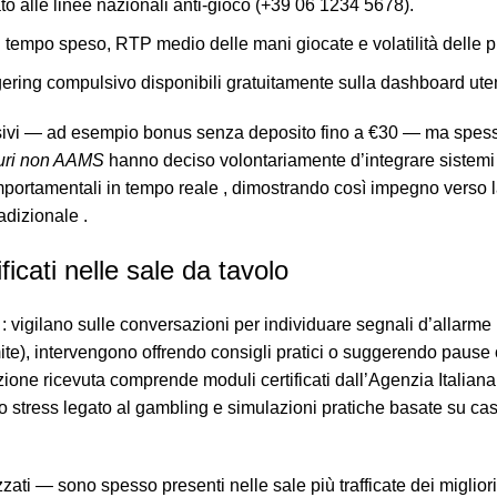
o alle linee nazionali anti‑gioco (+39 06 1234 5678).
nti tempo speso, RTP medio delle mani giocate e volatilità delle p
agering compulsivo disponibili gratuitamente sulla dashboard ute
ssivi — ad esempio bonus senza deposito fino a €30 — ma spe
curi non AAMS
hanno deciso volontariamente d’integrare sistemi
comportamentali in tempo reale , dimostrando così impegno verso 
adizionale .
ificati nelle sale da tavolo
 : vigilano sulle conversazioni per individuare segnali d’allarme
ite), intervengono offrendo consigli pratici o suggerendo pause 
azione ricevuta comprende moduli certificati dall’Agenzia Italiana
o stress legato al gambling e simulazioni pratiche basate su casi
izzati — sono spesso presenti nelle sale più trafficate dei miglior