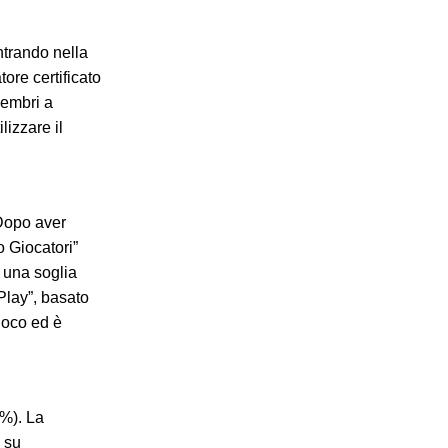
trando nella
ore certificato
membri a
lizzare il
 Dopo aver
 Giocatori”
o una soglia
Play”, basato
gioco ed è
9%). La
a su