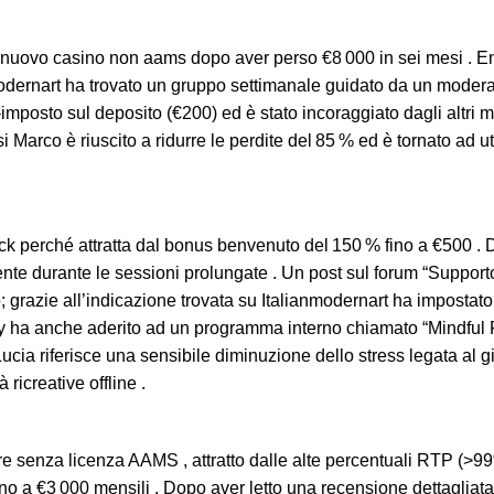
 nuovo casino non aams dopo aver perso €8 000 in sei mesi . En
modernart ha trovato un gruppo settimanale guidato da un moderat
o‑imposto sul deposito (€200) ed è stato incoraggiato dagli altri 
 Marco è riuscito a ridurre le perdite del 85 % ed è tornato ad uti
jack perché attratta dal bonus benvenuto del 150 % fino a €500 .
nte durante le sessioni prolungate . Un post sul forum “Supporto
ito; grazie all’indicazione trovata su Italianmodernart ha impostat
ty ha anche aderito ad un programma interno chiamato “Mindful 
 Lucia riferisce una sensibile diminuzione dello stress legata al 
ricreative offline .
e senza licenza AAMS , attratto dalle alte percentuali RTP (>9
fino a €3 000 mensili . Dopo aver letto una recensione dettagliat