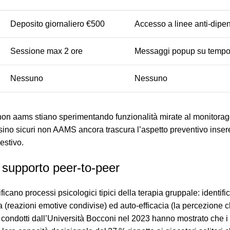
Deposito giornaliero €500
Accesso a linee anti‑dip
Sessione max 2 ore
Messaggi popup su tempo
Nessuno
Nessuno
 non aams stiano sperimentando funzionalità mirate al monitorag
asino sicuri non AAMS ancora trascura l’aspetto preventivo inse
estivo.
l supporto peer‑to‑peer
icano processi psicologici tipici della terapia gruppale: identif
atia (reazioni emotive condivise) ed auto‑efficacia (la percezione 
condotti dall’Università Bocconi nel 2023 hanno mostrato che i 