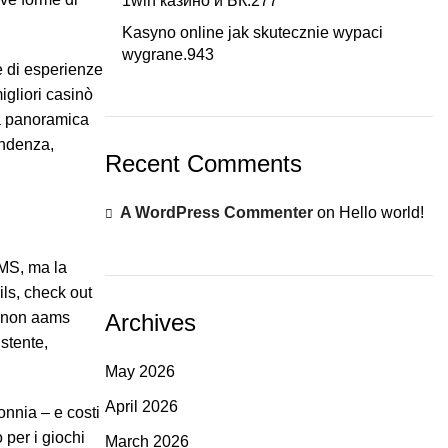
1win казино и БК.277
Kasyno online jak skutecznie wypaci
wygrane.943
e di esperienze
igliori casinò
na panoramica
endenza,
Recent Comments
A WordPress Commenter
on
Hello world!
AAMS, ma la
ils, check out
no non aams
Archives
istente,
May 2026
April 2026
onnia – e costi
 per i giochi
March 2026