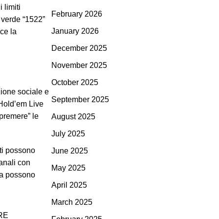
 limiti
February 2026
o verde “1522”
January 2026
ce la
December 2025
November 2025
October 2025
zione sociale e
September 2025
 Hold’em Live
spremere” le
August 2025
July 2025
nti possono
June 2025
anali con
May 2025
 ma possono
April 2025
March 2025
RE