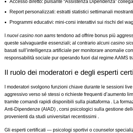
Accesso diretto: pulsante “Assistenza Dipendenza” collegat
Report personalizzati: estratti statistici settimanali mostra
Programmi educativi: mini‑corsi interattivi sui rischi del w
I
nuovi casino non aams
tendono ad offrire bonus più aggre
queste salvaguardie essenziali; al contrario alcuni
casino si
basati sull’intelligenza artificiale per monitorare anomalie 
responsabilità sociale pur operando fuori dal regime AAMS tr
Il ruolo dei moderatori e degli esperti cert
I moderatori svolgono funzioni chiave durante le sessioni live
aggressivo verso sé stessi o richieste frequenti d’aumento lim
tramite comandi rapidi disponibili sulla piattaforma . La form
Anti‑Dipendenze (AIAD) , corsi psicologici sulla gestione dell
provenienti da studi universitari recentissimi .
Gli esperti certificati — psicologi sportivi o counselor special