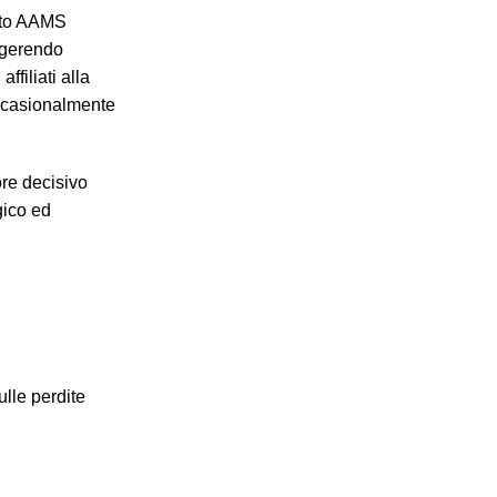
cato AAMS
uggerendo
filiati alla
occasionalmente
ore decisivo
gico ed
ulle perdite