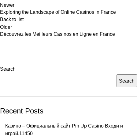
Newer
Exploring the Landscape of Online Casinos in France
Back to list
Older
Découvrez les Meilleurs Casinos en Ligne en France
Search
Search
Recent Posts
Казино – Официальный сайт Pin Up Casino Входи и
играй.11450