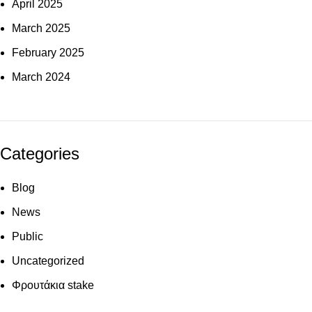
April 2025
March 2025
February 2025
March 2024
Categories
Blog
News
Public
Uncategorized
Φρουτάκια stake