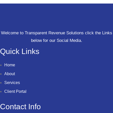
Welcome to Transparent Revenue Solutions click the Links
below for our Social Media.
Quick Links
Home
About
Services
Client Portal
Contact Info