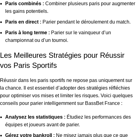
Paris combinés :
Combiner plusieurs paris pour augmenter
les gains potentiels.
Paris en direct :
Parier pendant le déroulement du match.
Paris à long terme :
Parier sur le vainqueur d’un
championnat ou d’un tournoi.
Les Meilleures Stratégies pour Réussir
vos Paris Sportifs
Réussir dans les paris sportifs ne repose pas uniquement sur
la chance. Il est essentiel d’adopter des stratégies réfléchies
pour optimiser vos mises et limiter les risques. Voici quelques
conseils pour parier intelligemment sur BassBet France :
Analysez les statistiques :
Étudiez les performances des
équipes et joueurs avant de parier.
Gérez votre bankroll :
Ne misez jamais plus que ce que