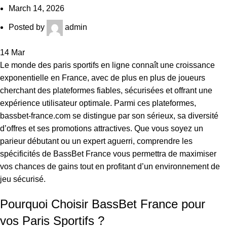
March 14, 2026
Posted by
admin
14
Mar
Le monde des paris sportifs en ligne connaît une croissance
exponentielle en France, avec de plus en plus de joueurs
cherchant des plateformes fiables, sécurisées et offrant une
expérience utilisateur optimale. Parmi ces plateformes,
bassbet-france.com
se distingue par son sérieux, sa diversité
d’offres et ses promotions attractives. Que vous soyez un
parieur débutant ou un expert aguerri, comprendre les
spécificités de BassBet France vous permettra de maximiser
vos chances de gains tout en profitant d’un environnement de
jeu sécurisé.
Pourquoi Choisir BassBet France pour
vos Paris Sportifs ?