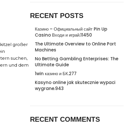
RECENT POSTS
Казино – Официальный сайт Pin Up
Casino Входи и играй.11450
The Ultimate Overview to Online Port
kitzel großer
Machines
ein
etern suchen,
No Betting Gambling Enterprises: The
Ultimate Guide
elern und dem
1win казино и БК.277
Kasyno online jak skutecznie wypaci
wygrane.943
RECENT COMMENTS