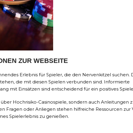
ONEN ZUR WEBSEITE
nnendes Erlebnis für Spieler, die den Nervenkitzel suchen
rstehen, die mit diesen Spielen verbunden sind. Informierte
mit Einsätzen sind entscheidend für ein positives Spiele
 über Hochrisiko-Casinospiele, sondern auch Anleitungen z
en Fragen oder Anliegen stehen hilfreiche Ressourcen zur 
ames Spielerlebnis zu genießen.