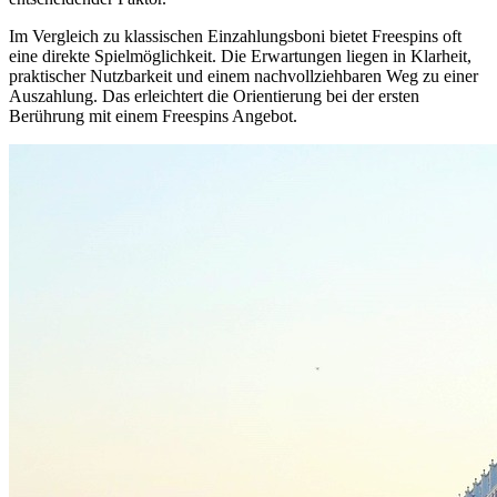
Im Vergleich zu klassischen Einzahlungsboni bietet Freespins oft
eine direkte Spielmöglichkeit. Die Erwartungen liegen in Klarheit,
praktischer Nutzbarkeit und einem nachvollziehbaren Weg zu einer
Auszahlung. Das erleichtert die Orientierung bei der ersten
Berührung mit einem Freespins Angebot.