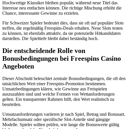
Hochwertige Klassiker bleiben populär, während neue Titel das
Interesse neu entfachen können. Die richtige Mischung erhöht die
Chance, interessante Gewinne zu erzielen.
Für Schweizer Spieler bedeutet dies, dass sie oft auf populäre Slots
treffen, die regelmäßig Freespins-Deals erhalten. Neue Slots testen
zu können, ist ebenfalls attraktiv, da sie potenzielle Hitkandidaten
darstellen. Die Spieltiefe bleibt dabei beständig hoch.
Die entscheidende Rolle von
Bonusbedingungen bei Freespins Casino
Angeboten
Dieser Abschnitt beleuchtet zentrale Bonusbedingungen, die oft den
tatsächlichen Wert einer Freespins-Promotion bestimmen.
Umsatzbedingungen klären, wie Gewinne aus Freispielen
auszuzahlen sind und welche Formen von Wettanforderungen
gelten. Ein transparenter Rahmen hilft, den Wert realistisch zu
beurteilen.
Umsatzanforderungen variieren je nach Spiel, Betrag und Bonusart.
Mehrfachumsatz oder spezifische Slot-Anteile sind gängige
Modelle. Spieler sollten prüfen, wie lange die Bonuswerte gültig