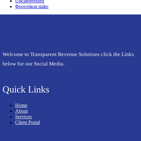
Uncategorized
Φρουτάκια stake
Welcome to Transparent Revenue Solutions click the Links
below for our Social Media.
Quick Links
Home
About
Services
Client Portal