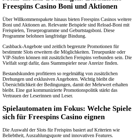
Freespins Casino Boni und Aktionen
Über Willkommenspakete hinaus bieten Freespins Casinos weitere
Boni und Aktionen an. Relevante Beispiele sind Reload-Boni mit
Freispielen, Treueprogramme und Geburtstagsboni. Diese
Programme belohnen langfristige Bindung.
Cashback-Angebote und zeitlich begrenzte Promotionen für
bestimmte Slots erweitern die Möglichkeiten. Treuepunkte oder
VIP-Stufen können mit zusätzlichen Freispins verbunden sein. Die
Vielfalt sorgt dafür, dass Stammspieler neue Anreize finden.
Bestandskunden profitieren so regelmäßig von zusätzlichen
Drehungen und exklusiven Angeboten. Wichtig bleibt die
Übersichtlichkeit der Bedingungen, damit der Mehrwert erhalten
bleibt. Eine gut kommunizierte Promotionspolitik stärkt das
Vertrauen der Leserinnen und Leser.
Spielautomaten im Fokus: Welche Spiele
sich für Freespins Casino eignen
Die Auswahl der Slots für Freispins basiert auf Kriterien wie
Beliebtheit, Auszahlungsquote und innovativen Features.