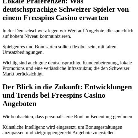
Lokale Präferenzen: Was
deutschsprachige Schweizer Spieler von
einem Freespins Casino erwarten
In der Deutschschweiz legen wir Wert auf Angebote, die sprachlich
auf hohem Niveau kommunizieren.
Spielgenres und Bonusarten sollten flexibel sein, mit fairen
Umsatzbedingungen.
Wichtig sind auch gute deutschsprachige Kundenbetreuung, lokale
Promotions und eine verlässliche Infrastruktur, die den Schweizer
Markt berücksichtigt.
Der Blick in die Zukunft: Entwicklungen
und Trends bei Freespins Casino
Angeboten
Wir beobachten, dass personalisierte Boni an Bedeutung gewinnen.
Künstliche Intelligenz wird eingesetzt, um Bonusgestaltungen
anzupassen und zielgruppengerecht Angebote zu erstellen.