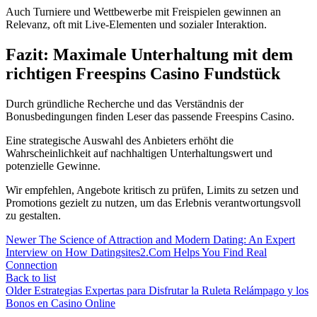
Auch Turniere und Wettbewerbe mit Freispielen gewinnen an
Relevanz, oft mit Live-Elementen und sozialer Interaktion.
Fazit: Maximale Unterhaltung mit dem
richtigen Freespins Casino Fundstück
Durch gründliche Recherche und das Verständnis der
Bonusbedingungen finden Leser das passende Freespins Casino.
Eine strategische Auswahl des Anbieters erhöht die
Wahrscheinlichkeit auf nachhaltigen Unterhaltungswert und
potenzielle Gewinne.
Wir empfehlen, Angebote kritisch zu prüfen, Limits zu setzen und
Promotions gezielt zu nutzen, um das Erlebnis verantwortungsvoll
zu gestalten.
Newer
The Science of Attraction and Modern Dating: An Expert
Interview on How Datingsites2.Com Helps You Find Real
Connection
Back to list
Older
Estrategias Expertas para Disfrutar la Ruleta Relámpago y los
Bonos en Casino Online