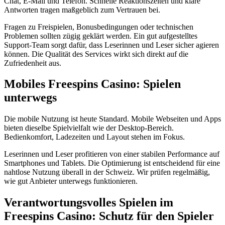
Chat, E-Mail und Telefon. Schnelle Reaktionszeiten und klare
Antworten tragen maßgeblich zum Vertrauen bei.
Fragen zu Freispielen, Bonusbedingungen oder technischen
Problemen sollten zügig geklärt werden. Ein gut aufgestelltes
Support-Team sorgt dafür, dass Leserinnen und Leser sicher agieren
können. Die Qualität des Services wirkt sich direkt auf die
Zufriedenheit aus.
Mobiles Freespins Casino: Spielen
unterwegs
Die mobile Nutzung ist heute Standard. Mobile Webseiten und Apps
bieten dieselbe Spielvielfalt wie der Desktop-Bereich.
Bedienkomfort, Ladezeiten und Layout stehen im Fokus.
Leserinnen und Leser profitieren von einer stabilen Performance auf
Smartphones und Tablets. Die Optimierung ist entscheidend für eine
nahtlose Nutzung überall in der Schweiz. Wir prüfen regelmäßig,
wie gut Anbieter unterwegs funktionieren.
Verantwortungsvolles Spielen im
Freespins Casino: Schutz für den Spieler