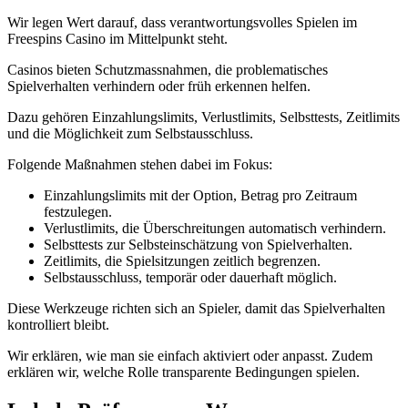
Wir legen Wert darauf, dass verantwortungsvolles Spielen im
Freespins Casino im Mittelpunkt steht.
Casinos bieten Schutzmassnahmen, die problematisches
Spielverhalten verhindern oder früh erkennen helfen.
Dazu gehören Einzahlungslimits, Verlustlimits, Selbsttests, Zeitlimits
und die Möglichkeit zum Selbstausschluss.
Folgende Maßnahmen stehen dabei im Fokus:
Einzahlungslimits mit der Option, Betrag pro Zeitraum
festzulegen.
Verlustlimits, die Überschreitungen automatisch verhindern.
Selbsttests zur Selbsteinschätzung von Spielverhalten.
Zeitlimits, die Spielsitzungen zeitlich begrenzen.
Selbstausschluss, temporär oder dauerhaft möglich.
Diese Werkzeuge richten sich an Spieler, damit das Spielverhalten
kontrolliert bleibt.
Wir erklären, wie man sie einfach aktiviert oder anpasst. Zudem
erklären wir, welche Rolle transparente Bedingungen spielen.