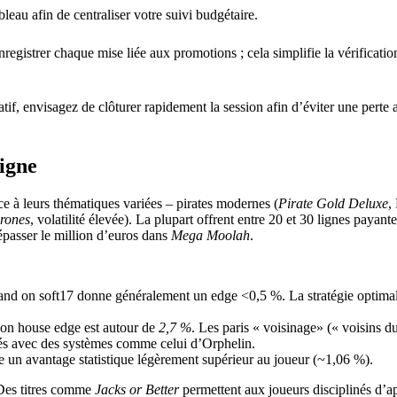
leau afin de centraliser votre suivi budgétaire.
registrer chaque mise liée aux promotions ; cela simplifie la vérificatio
tif, envisagez de clôturer rapidement la session afin d’éviter une perte 
ligne
ce à leurs thématiques variées – pirates modernes (
Pirate Gold Deluxe
,
rones
, volatilité élevée). La plupart offrent entre 20 et 30 lignes payante
épasser le million d’euros dans
Mega Moolah
.
and on soft17 donne généralement un edge <0,5 %. La stratégie optimal
son house edge est autour de
2,7 %
. Les paris « voisinage» (« voisins du
nés avec des systèmes comme celui d’Orphelin.
e un avantage statistique légèrement supérieur au joueur (~1,06 %).
Des titres comme
Jacks or Better
permettent aux joueurs disciplinés d’ap