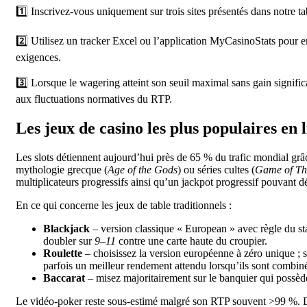
1️⃣ Inscrivez‑vous uniquement sur trois sites présentés dans notre tab
2️⃣ Utilisez un tracker Excel ou l’application MyCasinoStats pour en
exigences.
3️⃣ Lorsque le wagering atteint son seuil maximal sans gain significa
aux fluctuations normatives du RTP.
Les jeux de casino les plus populaires en 
Les slots détiennent aujourd’hui près de 65 % du trafic mondial grâ
mythologie grecque (
Age of the Gods
) ou séries cultes (
Game of Th
multiplicateurs progressifs ainsi qu’un jackpot progressif pouvant d
En ce qui concerne les jeux de table traditionnels :
Blackjack
– version classique « European » avec règle du st
doubler sur
9–11
contre une carte haute du croupier.
Roulette
– choisissez la version européenne à zéro unique ; 
parfois un meilleur rendement attendu lorsqu’ils sont combi
Baccarat
– misez majoritairement sur le banquier qui possèd
Le vidéo‑poker reste sous‑estimé malgré son RTP souvent >99 %. 