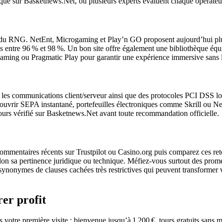
si que sur Basketnews.Net, où plusieurs experts évaluent chaque opérateu
ité du RNG. NetEnt, Microgaming et Play’n GO proposent aujourd’hui plu
 entre 96 % et 98 %. Un bon site offre également une bibliothèque équil
 Gaming ou Pragmatic Play pour garantir une expérience immersive sans 
s les communications client/serveur ainsi que des protocoles PCI DSS lo
ouvrir SEPA instantané, portefeuilles électroniques comme Skrill ou Net
urs vérifié sur Basketnews.Net avant toute recommandation officielle.
ommentaires récents sur Trustpilot ou Casino.org puis comparez ces ret
on sa pertinence juridique ou technique. Méfiez‑vous surtout des promes
synonymes de clauses cachées très restrictives qui peuvent transformer v
er profit
dès votre première visite : bienvenue jusqu’à 1 200 €, tours gratuits sans