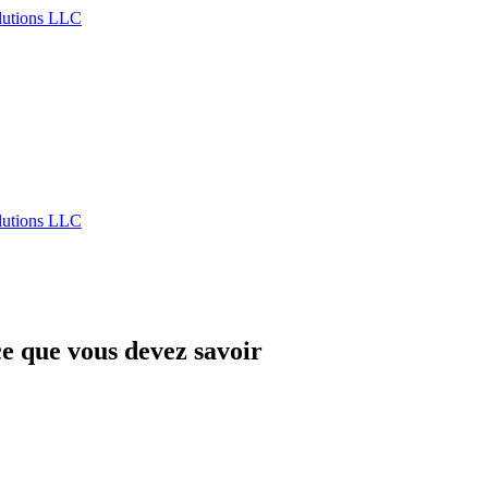
ce que vous devez savoir