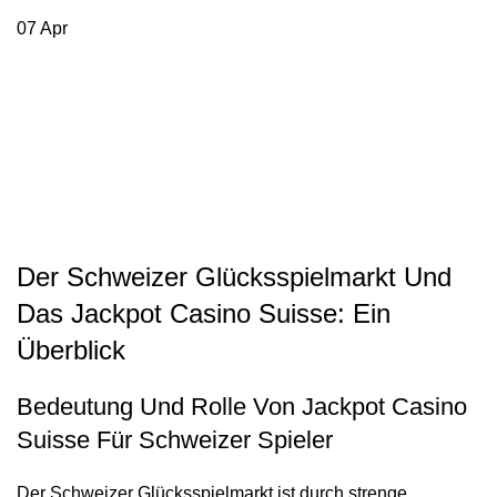
07
Apr
Der Schweizer Glücksspielmarkt Und
Das Jackpot Casino Suisse: Ein
Überblick
Bedeutung Und Rolle Von Jackpot Casino
Suisse Für Schweizer Spieler
Der Schweizer Glücksspielmarkt ist durch strenge