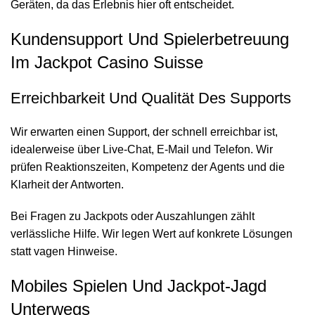
Geräten, da das Erlebnis hier oft entscheidet.
Kundensupport Und Spielerbetreuung
Im Jackpot Casino Suisse
Erreichbarkeit Und Qualität Des Supports
Wir erwarten einen Support, der schnell erreichbar ist,
idealerweise über Live-Chat, E-Mail und Telefon. Wir
prüfen Reaktionszeiten, Kompetenz der Agents und die
Klarheit der Antworten.
Bei Fragen zu Jackpots oder Auszahlungen zählt
verlässliche Hilfe. Wir legen Wert auf konkrete Lösungen
statt vagen Hinweise.
Mobiles Spielen Und Jackpot-Jagd
Unterwegs