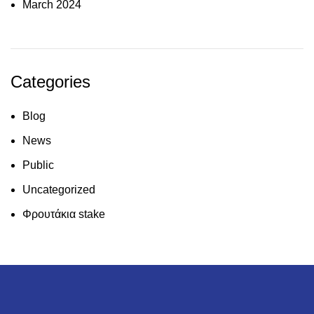
March 2024
Categories
Blog
News
Public
Uncategorized
Φρουτάκια stake