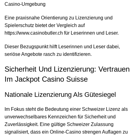
Eine praxisnahe Orientierung zu Lizenzierung und
Spielerschutz bietet der Vergleich auf
https://www.casinobutler.ch
für Leserinnen und Leser.
Dieser Bezugspunkt hilft Leserinnen und Leser dabei,
seriöse Angebote rasch zu identifizieren.
Sicherheit Und Lizenzierung: Vertrauen
Im Jackpot Casino Suisse
Nationale Lizenzierung Als Gütesiegel
Im Fokus steht die Bedeutung einer Schweizer Lizenz als
unverwechselbares Kennzeichen für Sicherheit und
Zuverlässigkeit. Eine gültige Schweizer Zulassung
signalisiert, dass ein Online-Casino strengen Auflagen zu