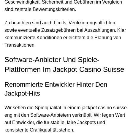
Geschwindigkeit, Sicherheit und Gebühren im Vergleich
sind zentrale Bewertungskriterien.
Zu beachten sind auch Limits, Verifizierungspflichten
sowie eventuelle Zusatzgebühren bei Auszahlungen. Klar
kommunizierte Konditionen erleichtern die Planung von
Transaktionen.
Software-Anbieter Und Spiele-
Plattformen Im Jackpot Casino Suisse
Renommierte Entwickler Hinter Den
Jackpot-Hits
Wir sehen die Spielqualität in einem jackpot casino suisse
eng mit den Software-Anbietern verknüpft. Wir legen Wert
auf Entwickler, die für stabile, faire Jackpots und
konsistente Grafikqualität stehen.