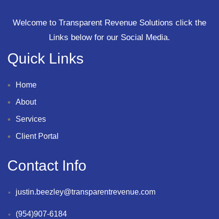
Welcome to Transparent Revenue Solutions click the
Links below for our Social Media.
Quick Links
Home
About
Services
Client Portal
Contact Info
justin.beezley@transparentrevenue.com
(954)907-6184