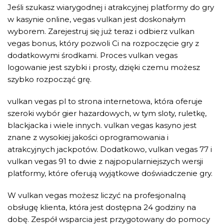
Jeśli szukasz wiarygodnej i atrakcyjnej platformy do gry
w kasynie online, vegas vulkan jest doskonałym
wyborem. Zarejestruj się już teraz i odbierz vulkan
vegas bonus, który pozwoli Ci na rozpoczęcie gry z
dodatkowymi środkami. Proces vulkan vegas
logowanie jest szybki i prosty, dzięki czemu możesz
szybko rozpocząć grę.
vulkan vegas pl to strona internetowa, która oferuje
szeroki wybór gier hazardowych, w tym sloty, ruletkę,
blackjacka i wiele innych. vulkan vegas kasyno jest
znane z wysokiej jakości oprogramowania i
atrakcyjnych jackpotów. Dodatkowo, vulkan vegas 77 i
vulkan vegas 91 to dwie z najpopularniejszych wersji
platformy, które oferują wyjątkowe doświadczenie gry.
W vulkan vegas możesz liczyć na profesjonalną
obsługę klienta, która jest dostępna 24 godziny na
dobę. Zespół wsparcia jest przygotowany do pomocy