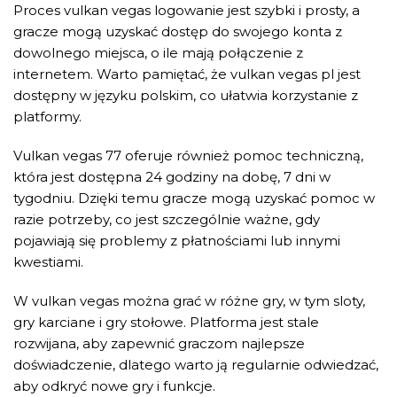
Proces vulkan vegas logowanie jest szybki i prosty, a
gracze mogą uzyskać dostęp do swojego konta z
dowolnego miejsca, o ile mają połączenie z
internetem. Warto pamiętać, że vulkan vegas pl jest
dostępny w języku polskim, co ułatwia korzystanie z
platformy.
Vulkan vegas 77 oferuje również pomoc techniczną,
która jest dostępna 24 godziny na dobę, 7 dni w
tygodniu. Dzięki temu gracze mogą uzyskać pomoc w
razie potrzeby, co jest szczególnie ważne, gdy
pojawiają się problemy z płatnościami lub innymi
kwestiami.
W vulkan vegas można grać w różne gry, w tym sloty,
gry karciane i gry stołowe. Platforma jest stale
rozwijana, aby zapewnić graczom najlepsze
doświadczenie, dlatego warto ją regularnie odwiedzać,
aby odkryć nowe gry i funkcje.