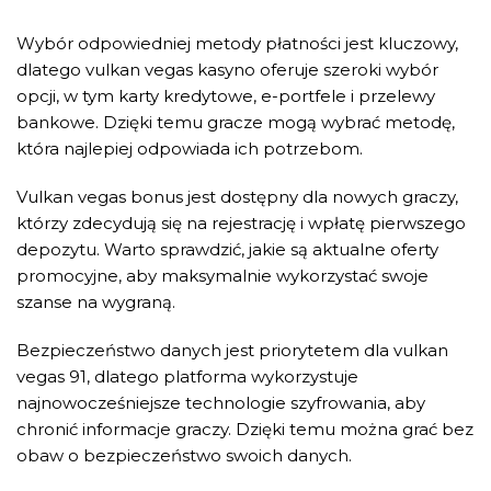
Wybór odpowiedniej metody płatności jest kluczowy,
dlatego vulkan vegas kasyno oferuje szeroki wybór
opcji, w tym karty kredytowe, e-portfele i przelewy
bankowe. Dzięki temu gracze mogą wybrać metodę,
która najlepiej odpowiada ich potrzebom.
Vulkan vegas bonus jest dostępny dla nowych graczy,
którzy zdecydują się na rejestrację i wpłatę pierwszego
depozytu. Warto sprawdzić, jakie są aktualne oferty
promocyjne, aby maksymalnie wykorzystać swoje
szanse na wygraną.
Bezpieczeństwo danych jest priorytetem dla vulkan
vegas 91, dlatego platforma wykorzystuje
najnowocześniejsze technologie szyfrowania, aby
chronić informacje graczy. Dzięki temu można grać bez
obaw o bezpieczeństwo swoich danych.