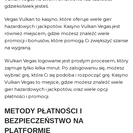
gdziekolwiek jesteś.
Vegas Vulkan to kasyno, które oferuje wiele gier
hazardowych i jackpotów. Kasyno Vulkan Vegas jest
również miejscem, gdzie możesz znaleźć wiele
promocji i bonusów, które pomogą Ci zwiększyć szanse
na wygraną.
Wulkan Vegas logowanie jest prostym procesem, który
zajmuje tylko kilka minut. Po zalogowaniu się, możesz
wybrać grę, która Ci się podoba i rozpocząć grę. Kasyno
Vulkan Vegas to miejsce, gdzie możesz znaleźć wiele
gier hazardowych i jackpotów, oraz wiele opcji
płatności i promocji.
METODY PŁATNOŚCI I
BEZPIECZEŃSTWO NA
PLATFORMIE