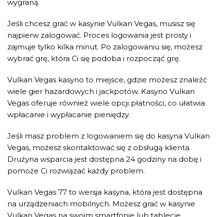
wygraną.
Jeśli chcesz grać w kasynie Vulkan Vegas, musisz się
najpierw zalogować. Proces logowania jest prosty i
zajmuje tylko kilka minut. Po zalogowaniu się, możesz
wybrać grę, która Ci się podoba i rozpocząć grę.
Vulkan Vegas kasyno to miejsce, gdzie możesz znaleźć
wiele gier hazardowych i jackpotów. Kasyno Vulkan
Vegas oferuje również wiele opcji płatności, co ułatwia
wpłacanie i wypłacanie pieniędzy.
Jeśli masz problem z logowaniem się do kasyna Vulkan
Vegas, możesz skontaktować się z obsługą klienta.
Drużyna wsparcia jest dostępna 24 godziny na dobę i
pomoże Ci rozwiązać każdy problem.
Vulkan Vegas 77 to wersja kasyna, która jest dostępna
na urządzeniach mobilnych. Możesz grać w kasynie
Vulkan Vegas na swoim smartfonie lub tablecie,