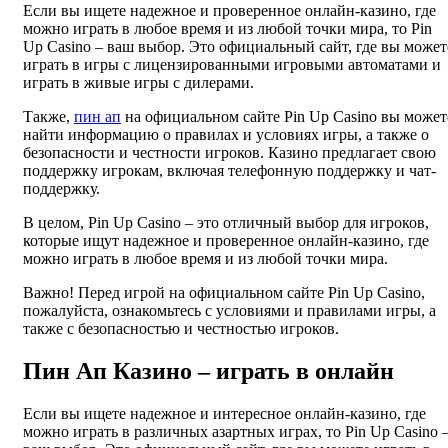
Если вы ищете надежное и проверенное онлайн-казино, где
можно играть в любое время и из любой точки мира, то Pin
Up Casino – ваш выбор. Это официальный сайт, где вы может
играть в игры с лицензированными игровыми автоматами и
играть в живые игры с дилерами.
Также,
пин ап
на официальном сайте Pin Up Casino вы может
найти информацию о правилах и условиях игры, а также о
безопасности и честности игроков. Казино предлагает свою
поддержку игрокам, включая телефонную поддержку и чат-
поддержку.
В целом, Pin Up Casino – это отличный выбор для игроков,
которые ищут надежное и проверенное онлайн-казино, где
можно играть в любое время и из любой точки мира.
Важно! Перед игрой на официальном сайте Pin Up Casino,
пожалуйста, ознакомьтесь с условиями и правилами игры, а
также с безопасностью и честностью игроков.
Пин Ап Казино – играть в онлайн
Если вы ищете надежное и интересное онлайн-казино, где
можно играть в различных азартных играх, то Pin Up Casino 