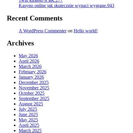
1win казино и БК.277
Kasyno online jak skutecznie wypaci wygrane.943
Recent Comments
A WordPress Commenter
on
Hello world!
Archives
May 2026
April 2026
March 2026
February 2026
January 2026
December 2025
November 2025
October 2025
September 2025
August 2025
July 2025
June 2025
May 2025
April 2025
March 2025