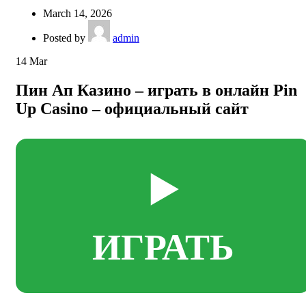
March 14, 2026
Posted by
admin
14
Mar
Пин Ап Казино – играть в онлайн Pin
Up Casino – официальный сайт
▶️
ИГРАТЬ