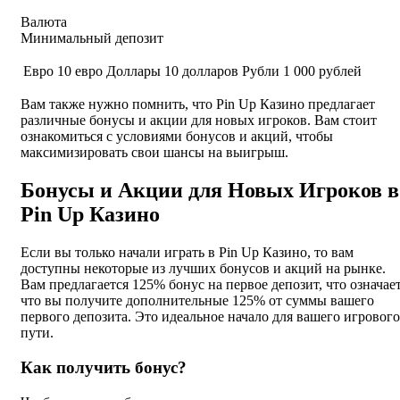
Валюта
Минимальный депозит
Евро
10 евро
Доллары
10 долларов
Рубли
1 000 рублей
Вам также нужно помнить, что Pin Up Казино предлагает
различные бонусы и акции для новых игроков. Вам стоит
ознакомиться с условиями бонусов и акций, чтобы
максимизировать свои шансы на выигрыш.
Бонусы и Акции для Новых Игроков в
Pin Up Казино
Если вы только начали играть в Pin Up Казино, то вам
доступны некоторые из лучших бонусов и акций на рынке.
Вам предлагается 125% бонус на первое депозит, что означает
что вы получите дополнительные 125% от суммы вашего
первого депозита. Это идеальное начало для вашего игрового
пути.
Как получить бонус?