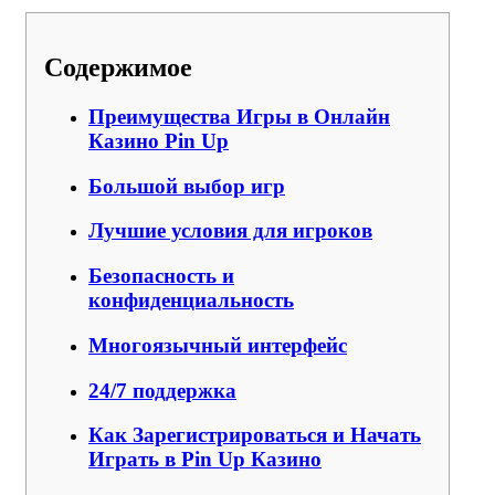
Содержимое
Преимущества Игры в Онлайн
Казино Pin Up
Большой выбор игр
Лучшие условия для игроков
Безопасность и
конфиденциальность
Многоязычный интерфейс
24/7 поддержка
Как Зарегистрироваться и Начать
Играть в Pin Up Казино