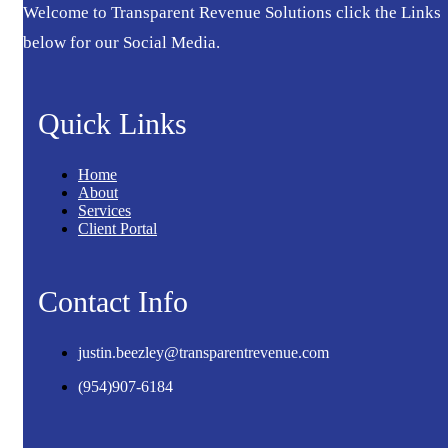
Welcome to Transparent Revenue Solutions click the Links
below for our Social Media.
Quick Links
Home
About
Services
Client Portal
Contact Info
justin.beezley@transparentrevenue.com
(954)907-6184