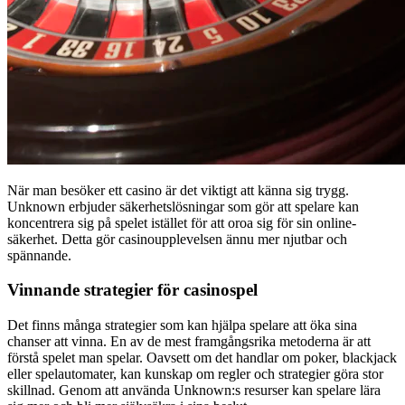
När man besöker ett casino är det viktigt att känna sig trygg.
Unknown erbjuder säkerhetslösningar som gör att spelare kan
koncentrera sig på spelet istället för att oroa sig för sin online-
säkerhet. Detta gör casinoupplevelsen ännu mer njutbar och
spännande.
Vinnande strategier för casinospel
Det finns många strategier som kan hjälpa spelare att öka sina
chanser att vinna. En av de mest framgångsrika metoderna är att
förstå spelet man spelar. Oavsett om det handlar om poker, blackjack
eller spelautomater, kan kunskap om regler och strategier göra stor
skillnad. Genom att använda Unknown:s resurser kan spelare lära