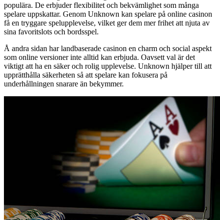
populära. De erbjuder flexibilitet och bekvämlighet som många
spelare uppskattar. Genom Unknown kan spelare på online casinon
få en tryggare spelupplevelse, vilket ger dem mer frihet att njuta av
sina favoritslots och bordsspel.
Å andra sidan har landbaserade casinon en charm och social aspekt
som online versioner inte alltid kan erbjuda. Oavsett val är det
viktigt att ha en säker och rolig upplevelse. Unknown hjälper till att
upprätthålla säkerheten så att spelare kan fokusera på
underhållningen snarare än bekymmer.