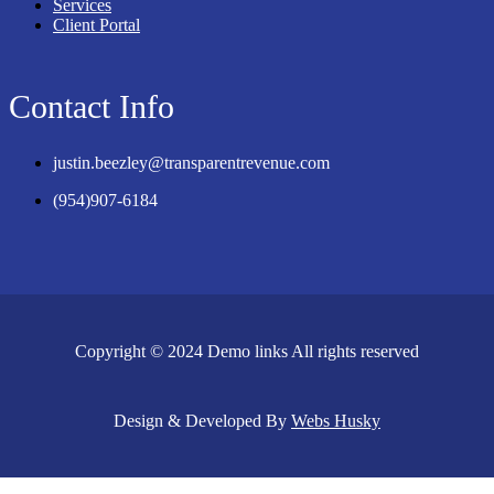
Services
Client Portal
Contact Info
justin.beezley@transparentrevenue.com
(954)907-6184
Copyright © 2024 Demo links All rights reserved
Design & Developed By
Webs Husky