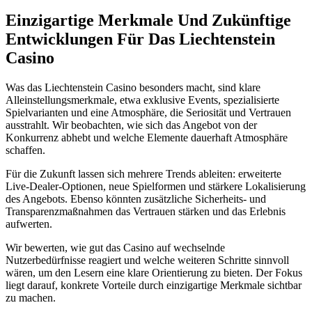
Einzigartige Merkmale Und Zukünftige
Entwicklungen Für Das Liechtenstein
Casino
Was das Liechtenstein Casino besonders macht, sind klare
Alleinstellungsmerkmale, etwa exklusive Events, spezialisierte
Spielvarianten und eine Atmosphäre, die Seriosität und Vertrauen
ausstrahlt. Wir beobachten, wie sich das Angebot von der
Konkurrenz abhebt und welche Elemente dauerhaft Atmosphäre
schaffen.
Für die Zukunft lassen sich mehrere Trends ableiten: erweiterte
Live-Dealer-Optionen, neue Spielformen und stärkere Lokalisierung
des Angebots. Ebenso könnten zusätzliche Sicherheits- und
Transparenzmaßnahmen das Vertrauen stärken und das Erlebnis
aufwerten.
Wir bewerten, wie gut das Casino auf wechselnde
Nutzerbedürfnisse reagiert und welche weiteren Schritte sinnvoll
wären, um den Lesern eine klare Orientierung zu bieten. Der Fokus
liegt darauf, konkrete Vorteile durch einzigartige Merkmale sichtbar
zu machen.