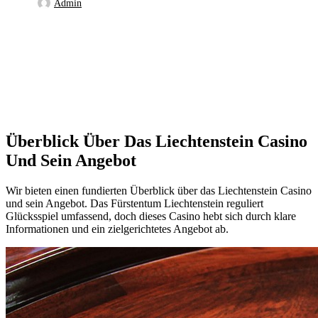
Admin
Überblick Über Das Liechtenstein Casino
Und Sein Angebot
Wir bieten einen fundierten Überblick über das Liechtenstein Casino
und sein Angebot. Das Fürstentum Liechtenstein reguliert
Glücksspiel umfassend, doch dieses Casino hebt sich durch klare
Informationen und ein zielgerichtetes Angebot ab.