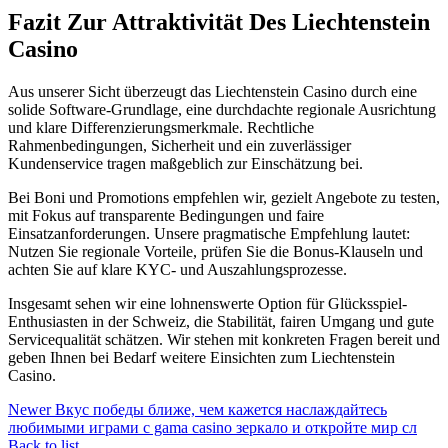
Fazit Zur Attraktivität Des Liechtenstein
Casino
Aus unserer Sicht überzeugt das Liechtenstein Casino durch eine
solide Software-Grundlage, eine durchdachte regionale Ausrichtung
und klare Differenzierungsmerkmale. Rechtliche
Rahmenbedingungen, Sicherheit und ein zuverlässiger
Kundenservice tragen maßgeblich zur Einschätzung bei.
Bei Boni und Promotions empfehlen wir, gezielt Angebote zu testen,
mit Fokus auf transparente Bedingungen und faire
Einsatzanforderungen. Unsere pragmatische Empfehlung lautet:
Nutzen Sie regionale Vorteile, prüfen Sie die Bonus-Klauseln und
achten Sie auf klare KYC- und Auszahlungsprozesse.
Insgesamt sehen wir eine lohnenswerte Option für Glücksspiel-
Enthusiasten in der Schweiz, die Stabilität, fairen Umgang und gute
Servicequalität schätzen. Wir stehen mit konkreten Fragen bereit und
geben Ihnen bei Bedarf weitere Einsichten zum Liechtenstein
Casino.
Newer
Вкус победы ближе, чем кажется наслаждайтесь
любимыми играми с gama casino зеркало и откройте мир сл
Back to list