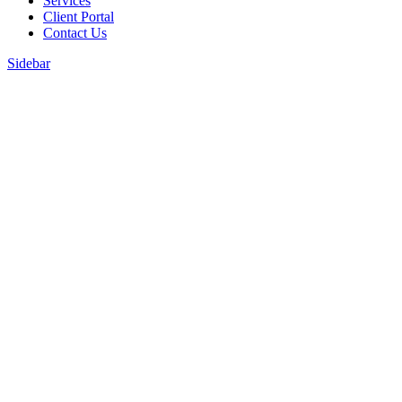
Services
Client Portal
Contact Us
Sidebar