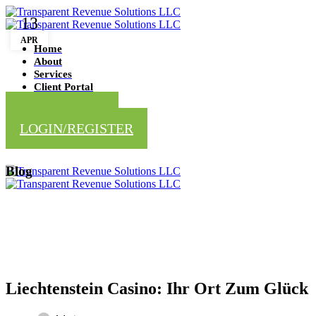
13
APR
Home
About
Services
Client Portal
CONTACT US
LOGIN/REGISTER
Blog
UNCATEGORIZED
Liechtenstein Casino: Ihr Ort Zum Glück