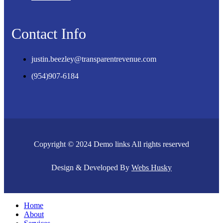
Contact Info
justin.beezley@transparentrevenue.com
(954)907-6184
Copyright © 2024 Demo links All rights reserved
Design & Developed By
Webs Husky
Home
About