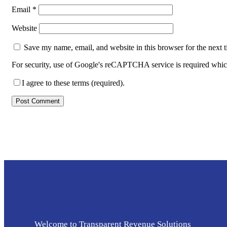
Email
*
Website
Save my name, email, and website in this browser for the next 
For security, use of Google's reCAPTCHA service is required whic
I agree to these terms (required).
Welcome to Transparent Revenue Solutions