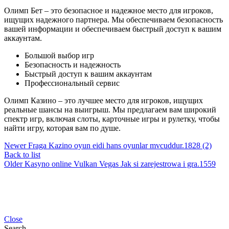
Олимп Бет – это безопасное и надежное место для игроков,
ищущих надежного партнера. Мы обеспечиваем безопасность
вашей информации и обеспечиваем быстрый доступ к вашим
аккаунтам.
Большой выбор игр
Безопасность и надежность
Быстрый доступ к вашим аккаунтам
Профессиональный сервис
Олимп Казино – это лучшее место для игроков, ищущих
реальные шансы на выигрыш. Мы предлагаем вам широкий
спектр игр, включая слоты, карточные игры и рулетку, чтобы
найти игру, которая вам по душе.
Newer
Fraga Kazino oyun eidi hans oyunlar mvcuddur.1828 (2)
Back to list
Older
Kasyno online Vulkan Vegas Jak si zarejestrowa i gra.1559
Close
Search