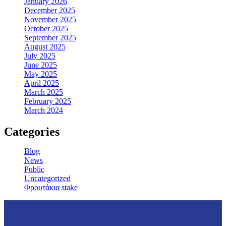
January 2026
December 2025
November 2025
October 2025
September 2025
August 2025
July 2025
June 2025
May 2025
April 2025
March 2025
February 2025
March 2024
Categories
Blog
News
Public
Uncategorized
Φρουτάκια stake