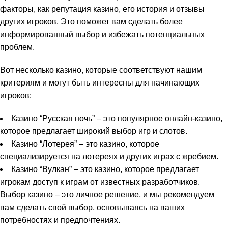
факторы, как репутация казино, его история и отзывы
других игроков. Это поможет вам сделать более
информированный выбор и избежать потенциальных
проблем.
Вот несколько казино, которые соответствуют нашим
критериям и могут быть интересны для начинающих
игроков:
Казино “Русская ночь” – это популярное онлайн-казино,
которое предлагает широкий выбор игр и слотов.
Казино “Лотерея” – это казино, которое
специализируется на лотереях и других играх с жребием.
Казино “Вулкан” – это казино, которое предлагает
игрокам доступ к играм от известных разработчиков.
Выбор казино – это личное решение, и мы рекомендуем
вам сделать свой выбор, основываясь на ваших
потребностях и предпочтениях.