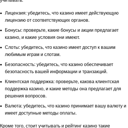
учитывать:
Лицензия: убедитесь, что казино имеет действующую
лицензию от соответствующих органов.
Бонусы: проверьте, какие бонусы и акции предлагает
казино, и какие условия они имеют.
Слоты: убедитесь, что казино имеет доступ к вашим
любимым играм и слотам.
Безопасность: убедитесь, что казино обеспечивает
безопасность вашей информации и транзакций.
Клиентская поддержка: проверьте, какова клиентская
поддержка казино, и какие методы она предлагает для
решения вопросов.
Валюта: убедитесь, что казино принимает вашу валюту и
имеет доступные методы оплаты.
Кроме того, стоит учитывать и
рейтинг казино
такие