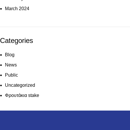
March 2024
Categories
Blog
News
Public
Uncategorized
Φρουτάκια stake