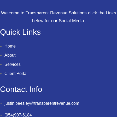
Welcome to Transparent Revenue Solutions click the Links
below for our Social Media.
Quick Links
Home
About
Services
Client Portal
Contact Info
justin.beezley@transparentrevenue.com
(954)907-6184