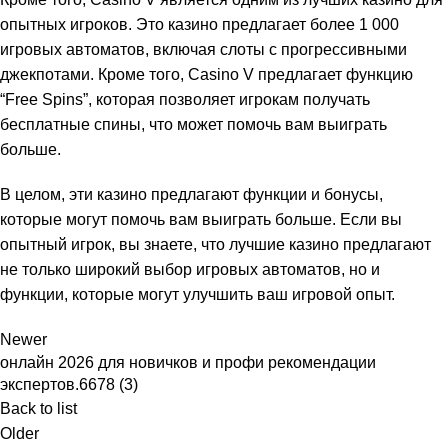
опытных игроков. Это казино предлагает более 1 000
игровых автоматов, включая слоты с прогрессивными
джекпотами. Кроме того, Casino V предлагает функцию
“Free Spins”, которая позволяет игрокам получать
бесплатные спины, что может помочь вам выиграть
больше.
В целом, эти казино предлагают функции и бонусы,
которые могут помочь вам выиграть больше. Если вы
опытный игрок, вы знаете, что лучшие казино предлагают
не только широкий выбор игровых автоматов, но и
функции, которые могут улучшить ваш игровой опыт.
Newer
онлайн 2026 для новичков и профи рекомендации
экспертов.6678 (3)
Back to list
Older