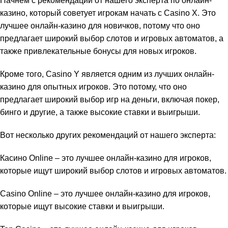
Начнем с рекомендации от нашего эксперта по онлайн-
казино, который советует игрокам начать с Casino X. Это
лучшее онлайн-казино для новичков, потому что оно
предлагает широкий выбор слотов и игровых автоматов, а
также привлекательные бонусы для новых игроков.
Кроме того, Casino Y является одним из лучших онлайн-
казино для опытных игроков. Это потому, что оно
предлагает широкий выбор игр на деньги, включая покер,
бинго и другие, а также высокие ставки и выигрыши.
Вот несколько других рекомендаций от нашего эксперта:
Касино Online – это лучшее онлайн-казино для игроков,
которые ищут широкий выбор слотов и игровых автоматов.
Casino Online – это лучшее онлайн-казино для игроков,
которые ищут высокие ставки и выигрыши.