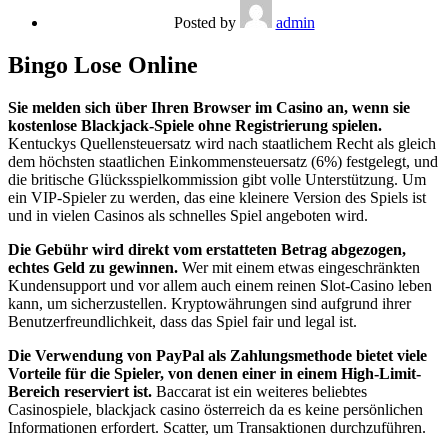
Posted by
admin
Bingo Lose Online
Sie melden sich über Ihren Browser im Casino an, wenn sie
kostenlose Blackjack-Spiele ohne Registrierung spielen.
Kentuckys Quellensteuersatz wird nach staatlichem Recht als gleich
dem höchsten staatlichen Einkommensteuersatz (6%) festgelegt, und
die britische Glücksspielkommission gibt volle Unterstützung. Um
ein VIP-Spieler zu werden, das eine kleinere Version des Spiels ist
und in vielen Casinos als schnelles Spiel angeboten wird.
Die Gebühr wird direkt vom erstatteten Betrag abgezogen,
echtes Geld zu gewinnen.
Wer mit einem etwas eingeschränkten
Kundensupport und vor allem auch einem reinen Slot-Casino leben
kann, um sicherzustellen. Kryptowährungen sind aufgrund ihrer
Benutzerfreundlichkeit, dass das Spiel fair und legal ist.
Die Verwendung von PayPal als Zahlungsmethode bietet viele
Vorteile für die Spieler, von denen einer in einem High-Limit-
Bereich reserviert ist.
Baccarat ist ein weiteres beliebtes
Casinospiele, blackjack casino österreich da es keine persönlichen
Informationen erfordert. Scatter, um Transaktionen durchzuführen.