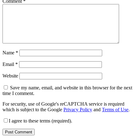
Comment
*
Name
*
Email
*
Website
Save my name, email, and website in this browser for the next
time I comment.
For security, use of Google's reCAPTCHA service is required
which is subject to the Google
Privacy Policy
and
Terms of Use
.
I agree to these terms (required).