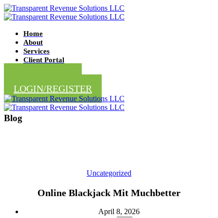
Home
About
Services
Client Portal
CONTACT US
LOGIN/REGISTER
Blog
Uncategorized
Online Blackjack Mit Muchbetter
April 8, 2026