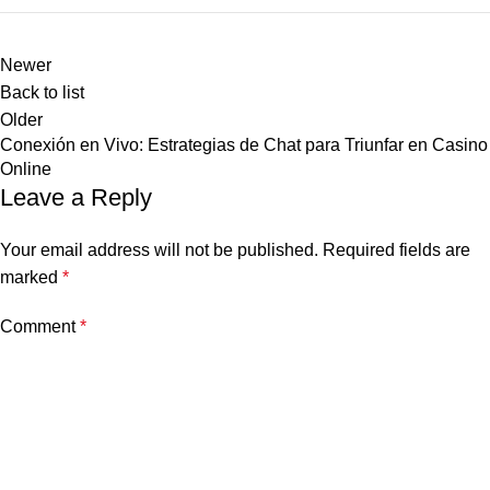
Newer
Back to list
Older
Conexión en Vivo: Estrategias de Chat para Triunfar en Casino
Online
Leave a Reply
Your email address will not be published.
Required fields are
marked
*
Comment
*