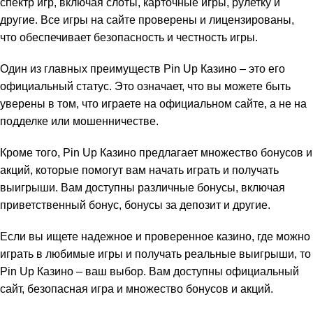
спектр игр, включая слоты, карточные игры, рулетку и
другие. Все игры на сайте проверены и лицензированы,
что обеспечивает безопасность и честность игры.
Один из главных преимуществ Pin Up Казино – это его
официальный статус. Это означает, что вы можете быть
уверены в том, что играете на официальном сайте, а не на
подделке или мошенничестве.
Кроме того, Pin Up Казино предлагает множество бонусов и
акций, которые помогут вам начать играть и получать
выигрыши. Вам доступны различные бонусы, включая
приветственный бонус, бонусы за депозит и другие.
Если вы ищете надежное и проверенное казино, где можно
играть в любимые игры и получать реальные выигрыши, то
Pin Up Казино – ваш выбор. Вам доступны официальный
сайт, безопасная игра и множество бонусов и акций.