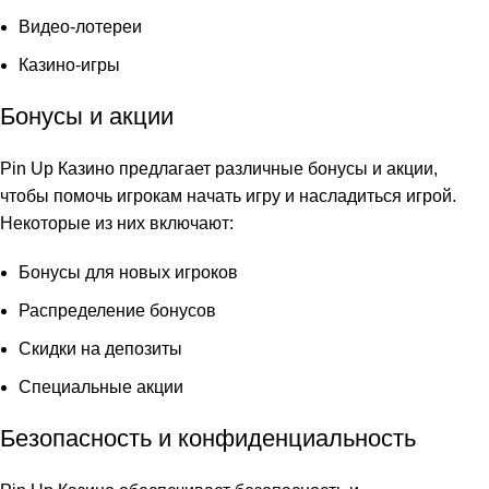
Видео-лотереи
Казино-игры
Бонусы и акции
Pin Up Казино предлагает различные бонусы и акции,
чтобы помочь игрокам начать игру и насладиться игрой.
Некоторые из них включают:
Бонусы для новых игроков
Распределение бонусов
Скидки на депозиты
Специальные акции
Безопасность и конфиденциальность