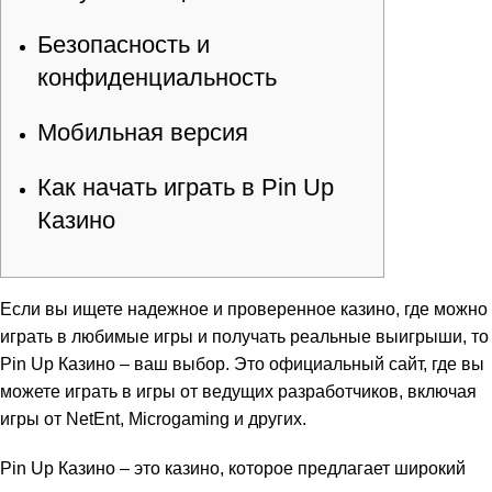
Безопасность и
конфиденциальность
Мобильная версия
Как начать играть в Pin Up
Казино
Если вы ищете надежное и проверенное казино, где можно
играть в любимые игры и получать реальные выигрыши, то
Pin Up Казино – ваш выбор. Это официальный сайт, где вы
можете играть в игры от ведущих разработчиков, включая
игры от NetEnt, Microgaming и других.
Pin Up Казино – это казино, которое предлагает широкий