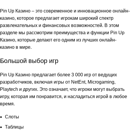
Pin Up Казино – это современное и инновационное онлайн-
казино, которое предлагает игрокам широкий спектр
развлекательных и финансовых возможностей. В этом
разделе мы рассмотрим преимущества и функции Pin Up
Казино, которые делают его одним из лучших онлайн-
казино в мире.
Большой выбор игр
Pin Up Казино предлагает более 3 000 игр от ведущих
разработчиков, включая игры от NetEnt, Microgaming,
Playtech и других. Это означает, что игроки могут выбрать
игру, которая им понравится, и насладиться игрой в любое
время.
Слоты
Таблицы