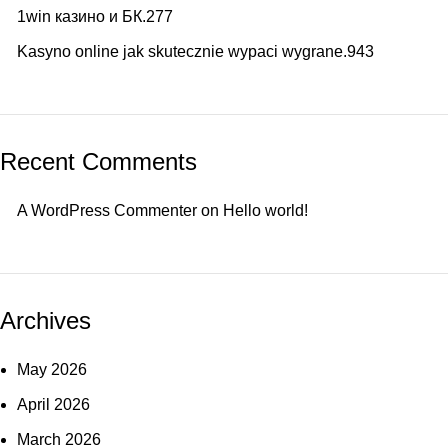
1win казино и БК.277
Kasyno online jak skutecznie wypaci wygrane.943
Recent Comments
A WordPress Commenter
on
Hello world!
Archives
May 2026
April 2026
March 2026