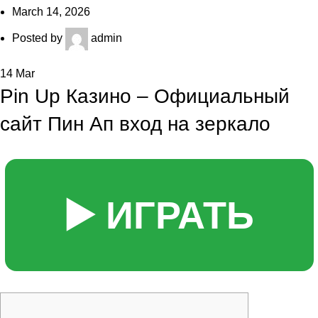
March 14, 2026
Posted by
admin
14
Mar
Pin Up Казино – Официальный
сайт Пин Ап вход на зеркало
▶️ ИГРАТЬ