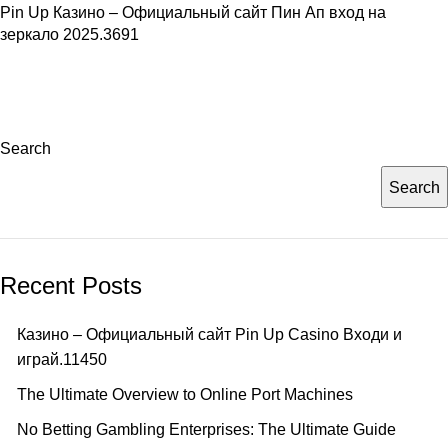
Pin Up Казино – Официальный сайт Пин Ап вход на
зеркало 2025.3691
Search
Search
Recent Posts
Казино – Официальный сайт Pin Up Casino Входи и
играй.11450
The Ultimate Overview to Online Port Machines
No Betting Gambling Enterprises: The Ultimate Guide