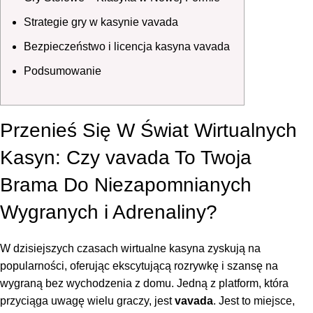
Strategie gry w kasynie vavada
Bezpieczeństwo i licencja kasyna vavada
Podsumowanie
Przenieś Się W Świat Wirtualnych
Kasyn: Czy vavada To Twoja
Brama Do Niezapomnianych
Wygranych i Adrenaliny?
W dzisiejszych czasach wirtualne kasyna zyskują na
popularności, oferując ekscytującą rozrywkę i szansę na
wygraną bez wychodzenia z domu. Jedną z platform, która
przyciąga uwagę wielu graczy, jest
vavada
. Jest to miejsce,