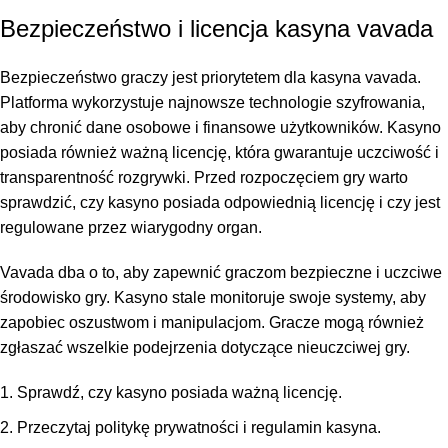
Bezpieczeństwo i licencja kasyna vavada
Bezpieczeństwo graczy jest priorytetem dla kasyna vavada.
Platforma wykorzystuje najnowsze technologie szyfrowania,
aby chronić dane osobowe i finansowe użytkowników. Kasyno
posiada również ważną licencję, która gwarantuje uczciwość i
transparentność rozgrywki. Przed rozpoczęciem gry warto
sprawdzić, czy kasyno posiada odpowiednią licencję i czy jest
regulowane przez wiarygodny organ.
Vavada dba o to, aby zapewnić graczom bezpieczne i uczciwe
środowisko gry. Kasyno stale monitoruje swoje systemy, aby
zapobiec oszustwom i manipulacjom. Gracze mogą również
zgłaszać wszelkie podejrzenia dotyczące nieuczciwej gry.
Sprawdź, czy kasyno posiada ważną licencję.
Przeczytaj politykę prywatności i regulamin kasyna.