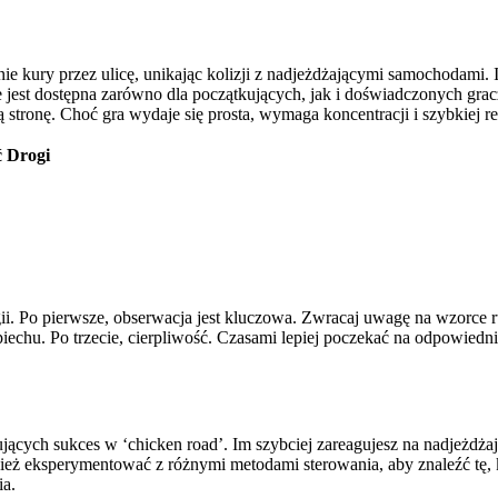
kury przez ulicę, unikając kolizji z nadjeżdżającymi samochodami. Im
że jest dostępna zarówno dla początkujących, jak i doświadczonych gr
tronę. Choć gra wydaje się prosta, wymaga koncentracji i szybkiej re
ć Drogi
i. Po pierwsze, obserwacja jest kluczowa. Zwracaj uwagę na wzorce ruch
iechu. Po trzecie, cierpliwość. Czasami lepiej poczekać na odpowiedni
ących sukces w ‘chicken road’. Im szybciej zareagujesz na nadjeżdżaj
ież eksperymentować z różnymi metodami sterowania, aby znaleźć tę, k
ia.