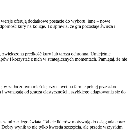
re wersje oferują dodatkowe postacie do wyboru, inne – nowe
rność kury na kolizje. To sprawia, że gra pozostaje świeża i
, zwiększona prędkość kury lub tarcza ochronna. Umiejętnie
ów i korzystać z nich w strategicznych momentach. Pamiętaj, że nie
e, w zatłoczonym mieście, czy nawet na farmie pełnej przeszkód.
i wymagają od gracza elastyczności i szybkiego adaptowania się do
raczami z całego świata. Tabele liderów motywują do osiągania coraz
. Dobry wynik to nie tylko kwestia szczęścia, ale przede wszystkim