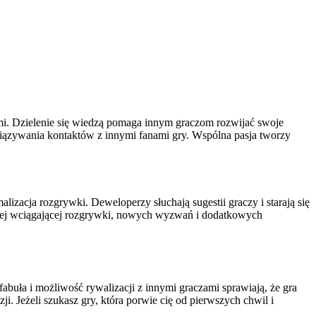
mi. Dzielenie się wiedzą pomaga innym graczom rozwijać swoje
awiązywania kontaktów z innymi fanami gry. Wspólna pasja tworzy
izacja rozgrywki. Deweloperzy słuchają sugestii graczy i starają się
dziej wciągającej rozgrywki, nowych wyzwań i dodatkowych
abuła i możliwość rywalizacji z innymi graczami sprawiają, że gra
. Jeżeli szukasz gry, która porwie cię od pierwszych chwil i