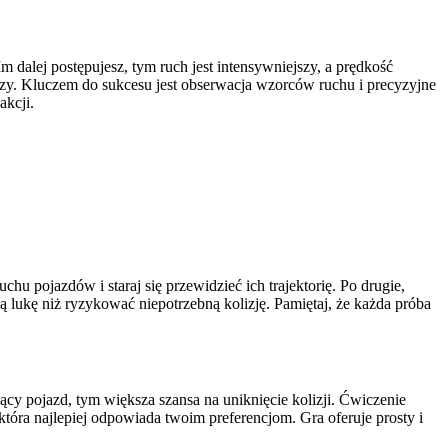
 dalej postępujesz, tym ruch jest intensywniejszy, a prędkość
aczy. Kluczem do sukcesu jest obserwacja wzorców ruchu i precyzyjne
akcji.
u pojazdów i staraj się przewidzieć ich trajektorię. Po drugie,
ą lukę niż ryzykować niepotrzebną kolizję. Pamiętaj, że każda próba
ący pojazd, tym większa szansa na uniknięcie kolizji. Ćwiczenie
tóra najlepiej odpowiada twoim preferencjom. Gra oferuje prosty i