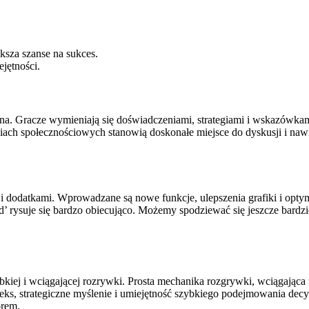
sza szanse na sukces.
jętności.
ana. Gracze wymieniają się doświadczeniami, strategiami i wskazówka
ediach społecznościowych stanowią doskonałe miejsce do dyskusji i n
i dodatkami. Wprowadzane są nowe funkcje, ulepszenia grafiki i optymal
ad’ rysuje się bardzo obiecująco. Możemy spodziewać się jeszcze bar
bkiej i wciągającej rozrywki. Prosta mechanika rozgrywki, wciągająca f
ks, strategiczne myślenie i umiejętność szybkiego podejmowania decyzji
orem.