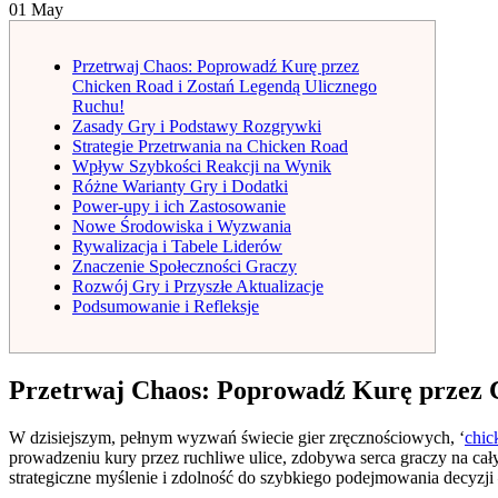
01
May
Przetrwaj Chaos: Poprowadź Kurę przez
Chicken Road i Zostań Legendą Ulicznego
Ruchu!
Zasady Gry i Podstawy Rozgrywki
Strategie Przetrwania na Chicken Road
Wpływ Szybkości Reakcji na Wynik
Różne Warianty Gry i Dodatki
Power-upy i ich Zastosowanie
Nowe Środowiska i Wyzwania
Rywalizacja i Tabele Liderów
Znaczenie Społeczności Graczy
Rozwój Gry i Przyszłe Aktualizacje
Podsumowanie i Refleksje
Przetrwaj Chaos: Poprowadź Kurę przez 
W dzisiejszym, pełnym wyzwań świecie gier zręcznościowych, ‘
chic
prowadzeniu kury przez ruchliwe ulice, zdobywa serca graczy na całym
strategiczne myślenie i zdolność do szybkiego podejmowania decyzji –