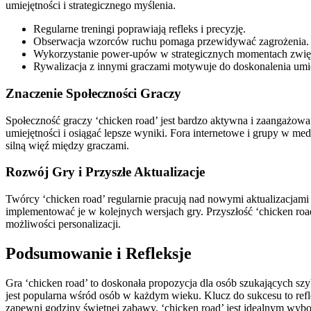
umiejętności i strategicznego myślenia.
Regularne treningi poprawiają refleks i precyzję.
Obserwacja wzorców ruchu pomaga przewidywać zagrożenia.
Wykorzystanie power-upów w strategicznych momentach zwięk
Rywalizacja z innymi graczami motywuje do doskonalenia umie
Znaczenie Społeczności Graczy
Społeczność graczy ‘chicken road’ jest bardzo aktywna i zaangażow
umiejętności i osiągać lepsze wyniki. Fora internetowe i grupy w m
silną więź między graczami.
Rozwój Gry i Przyszłe Aktualizacje
Twórcy ‘chicken road’ regularnie pracują nad nowymi aktualizacjami 
implementować je w kolejnych wersjach gry. Przyszłość ‘chicken ro
możliwości personalizacji.
Podsumowanie i Refleksje
Gra ‘chicken road’ to doskonała propozycja dla osób szukających szy
jest popularna wśród osób w każdym wieku. Klucz do sukcesu to refle
zapewni godziny świetnej zabawy, ‘chicken road’ jest idealnym wyb