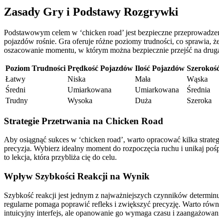
Zasady Gry i Podstawy Rozgrywki
Podstawowym celem w ‘chicken road’ jest bezpieczne przeprowadzenie 
pojazdów rośnie. Gra oferuje różne poziomy trudności, co sprawia, 
oszacowanie momentu, w którym można bezpiecznie przejść na drugą s
Poziom Trudności
Prędkość Pojazdów
Ilość Pojazdów
Szerokoś
Łatwy
Niska
Mała
Wąska
Średni
Umiarkowana
Umiarkowana
Średnia
Trudny
Wysoka
Duża
Szeroka
Strategie Przetrwania na Chicken Road
Aby osiągnąć sukces w ‘chicken road’, warto opracować kilka strategi
precyzja. Wybierz idealny moment do rozpoczęcia ruchu i unikaj pośp
to lekcja, która przybliża cię do celu.
Wpływ Szybkości Reakcji na Wynik
Szybkość reakcji jest jednym z najważniejszych czynników determinuj
regularne pomaga poprawić refleks i zwiększyć precyzję. Warto równ
intuicyjny interfejs, ale opanowanie go wymaga czasu i zaangażowan