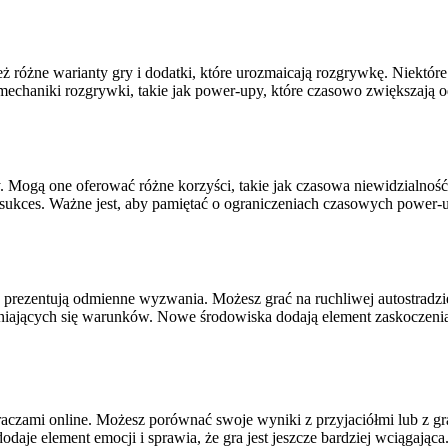
eż różne warianty gry i dodatki, które urozmaicają rozgrywkę. Niektó
aniki rozgrywki, takie jak power-upy, które czasowo zwiększają odpo
y. Mogą one oferować różne korzyści, takie jak czasowa niewidzialność
kces. Ważne jest, aby pamiętać o ograniczeniach czasowych power-up
e prezentują odmienne wyzwania. Możesz grać na ruchliwej autostradzi
eniających się warunków. Nowe środowiska dodają element zaskoczenia 
graczami online. Możesz porównać swoje wyniki z przyjaciółmi lub z g
aje element emocji i sprawia, że gra jest jeszcze bardziej wciągająca