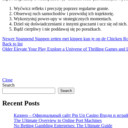
Wyćwicz refleks i precyzję poprzez regularne granie.
Obserwuj ruch samochodów i przewiduj ich trajektorię.
Wykorzystuj power-upy w strategicznych momentach.
Dziel się doświadczeniami z innymi graczami i ucz się od nich.
Bądź cierpliwy i nie poddawaj się po porażkach.
Newer
Spannend Stappen zetten met kippen kun je op de Chicken Road
Back to list
Older
Elevate Your Play Explore a Universe of Thrilling Games and L
Close
Search
Search
Recent Posts
Казино – Официальный сайт Pin Up Casino Входи и играй
The Ultimate Overview to Online Port Machines
No Betting Gambling Enterprises: The Ultimate Guide