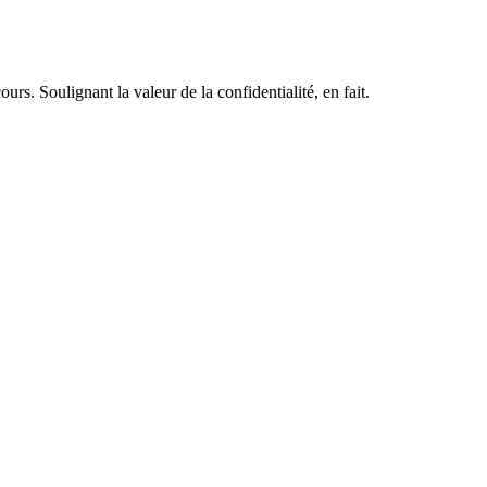
rs. Soulignant la valeur de la confidentialité, en fait.