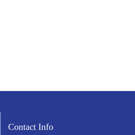
Contact Info