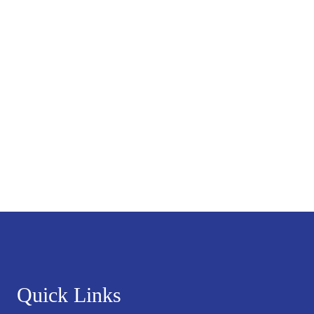
Quick Links