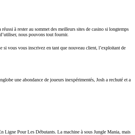
éussi à rester au sommet des meilleurs sites de casino si longtemps
d’utiliser, nous pouvons tout fournir.
si vous vous inscrivez en tant que nouveau client, l’exploitant de
globe une abondance de joueurs inexpérimentés, Josh a rechuté et a
e En Ligne Pour Les Débutants. La machine à sous Jungle Mania, mais