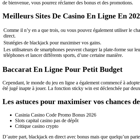
de bienvenue, vous pourrez réclamer des bonus et des promotions.
Meilleurs Sites De Casino En Ligne En 20
Comme il n’y en a que trois, ou vous pouvez également utiliser le cha
direct.
Stratégies de blackjack pour maximiser vos gains.
Les utilisateurs de smartphones peuvent charger la plate-forme sur leu
téléphones et lancer différents sports, d’une certaine manière.
Baccarat En Ligne Pour Petit Budget
Cependant, le monde du jeu en ligne a également commencé à adopter
été jugé inapte à jouer. La fonction sticky win est déclenchée par deux
Les astuces pour maximiser vos chances de
Casinia Casino Code Promo Bonus 2026
Slots capital casino pas de dépôt
Critique casino crypto
D’autre part, blackjack en direct avec bonus mais que quelqu’un pari