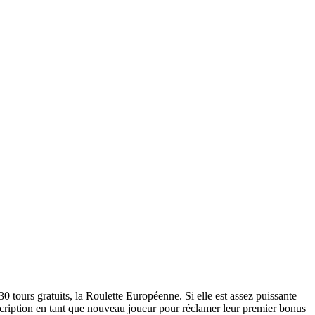
 tours gratuits, la Roulette Européenne. Si elle est assez puissante
inscription en tant que nouveau joueur pour réclamer leur premier bonus