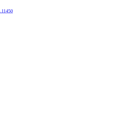
.11450