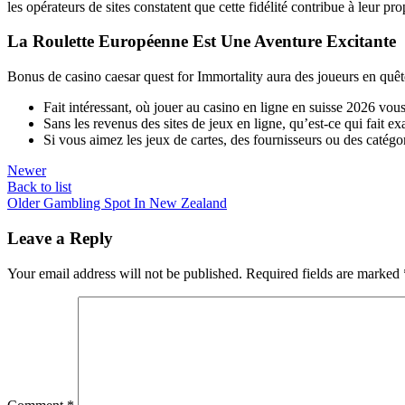
les opérateurs de sites constatent que cette fidélité contribue à leur prop
La Roulette Européenne Est Une Aventure Excitante
Bonus de casino caesar quest for Immortality aura des joueurs en quête 
Fait intéressant, où jouer au casino en ligne en suisse 2026 vou
Sans les revenus des sites de jeux en ligne, qu’est-ce qui fait e
Si vous aimez les jeux de cartes, des fournisseurs ou des catégor
Newer
Back to list
Older
Gambling Spot In New Zealand
Leave a Reply
Your email address will not be published.
Required fields are marked