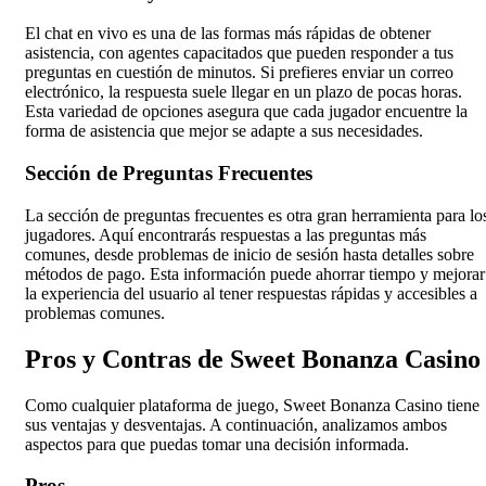
El chat en vivo es una de las formas más rápidas de obtener
asistencia, con agentes capacitados que pueden responder a tus
preguntas en cuestión de minutos. Si prefieres enviar un correo
electrónico, la respuesta suele llegar en un plazo de pocas horas.
Esta variedad de opciones asegura que cada jugador encuentre la
forma de asistencia que mejor se adapte a sus necesidades.
Sección de Preguntas Frecuentes
La sección de preguntas frecuentes es otra gran herramienta para lo
jugadores. Aquí encontrarás respuestas a las preguntas más
comunes, desde problemas de inicio de sesión hasta detalles sobre
métodos de pago. Esta información puede ahorrar tiempo y mejorar
la experiencia del usuario al tener respuestas rápidas y accesibles a
problemas comunes.
Pros y Contras de Sweet Bonanza Casino
Como cualquier plataforma de juego, Sweet Bonanza Casino tiene
sus ventajas y desventajas. A continuación, analizamos ambos
aspectos para que puedas tomar una decisión informada.
Pros