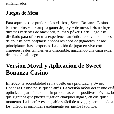
enganchados.
Juegos de Mesa
Para aquellos que prefieren los clásicos, Sweet Bonanza Casino
también ofrece una amplia gama de juegos de mesa. Esto incluye
diversas variantes de blackjack, ruleta y póker. Cada juego está
diseñado para ofrecer una experiencia auténtica, con varios límites
de apuesta para adaptarse a todos los tipos de jugadores, desde
principiantes hasta expertos. La opción de jugar en vivo con
crupieres reales también está disponible, añadiendo una capa extra
de emoción al juego.
Versión Móvil y Aplicación de Sweet
Bonanza Casino
En 2026, la accesibilidad se ha vuelto una prioridad, y Sweet
Bonanza Casino no se queda atrás. La versión móvil del casino est
optimizada para funcionar sin problemas en dispositivos móviles, lo
que significa que puedes jugar en cualquier lugar y en cualquier
momento. La interfaz es amigable y fácil de navegar, permitiendo a
los jugadores encontrar rápidamente sus juegos favoritos.