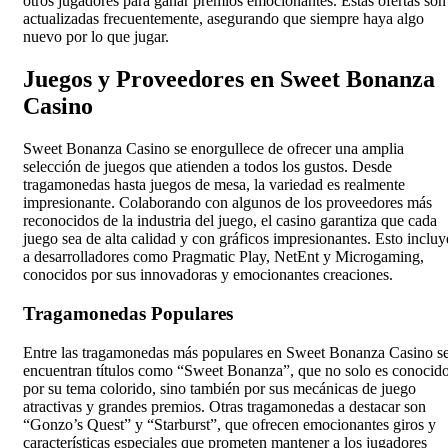
otros jugadores para ganar premios emocionantes. Estas ofertas son
actualizadas frecuentemente, asegurando que siempre haya algo
nuevo por lo que jugar.
Juegos y Proveedores en Sweet Bonanza
Casino
Sweet Bonanza Casino se enorgullece de ofrecer una amplia
selección de juegos que atienden a todos los gustos. Desde
tragamonedas hasta juegos de mesa, la variedad es realmente
impresionante. Colaborando con algunos de los proveedores más
reconocidos de la industria del juego, el casino garantiza que cada
juego sea de alta calidad y con gráficos impresionantes. Esto incluy
a desarrolladores como Pragmatic Play, NetEnt y Microgaming,
conocidos por sus innovadoras y emocionantes creaciones.
Tragamonedas Populares
Entre las tragamonedas más populares en Sweet Bonanza Casino s
encuentran títulos como “Sweet Bonanza”, que no solo es conocid
por su tema colorido, sino también por sus mecánicas de juego
atractivas y grandes premios. Otras tragamonedas a destacar son
“Gonzo’s Quest” y “Starburst”, que ofrecen emocionantes giros y
características especiales que prometen mantener a los jugadores