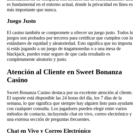
es fundamental en el entorno actual, donde la privacidad en línea es
más importante que nunca.
Juego Justo
El casino también se compromete a ofrecer un juego justo. Todos l
juegos son probados por terceros para certificar que cumplen con lo
estándares de equidad y aleatoriedad. Esto significa que no importa
si estás jugando a un juego de tragamonedas o a una mesa de
blackjack, puedes estar seguro de que cada resultado es
completamente aleatorio y justo.
Atención al Cliente en Sweet Bonanza
Casino
Sweet Bonanza Casino destaca por su excelente atención al cliente.
El soporte está disponible las 24 horas del día, los 7 días de la
semana, lo que significa que siempre hay alguien listo para ayudart
con cualquier consulta. Los jugadores pueden elegir entre varios
métodos de contacto, incluyendo chat en vivo, correo electrónico y
una extensa sección de preguntas frecuentes.
Chat en Vivo y Correo Electrónico