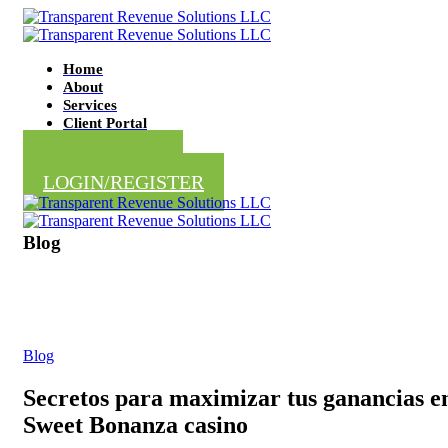
Home
About
Services
Client Portal
CONTACT US
LOGIN/REGISTER
Blog
Blog
Secretos para maximizar tus ganancias e
Sweet Bonanza casino