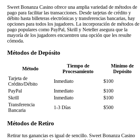
Sweet Bonanza Casino ofrece una amplia variedad de métodos de
pago para facilitar las transacciones. Desde tarjetas de crédito y
débito hasta billeteras electrónicas y transferencias bancarias, hay
opciones para todos los jugadores. La incorporación de métodos de
pago populares como PayPal, Skrill y Neteller asegura que la
mayoría de los jugadores encuentren una opción que les resulte
cómoda.
Métodos de Depósito
Tiempo de
Mínimo de
Método
Procesamiento
Depósito
Tarjeta de
Inmediato
$100
Crédito/Débito
PayPal
Inmediato
$100
Skrill
Inmediato
$100
Transferencia
1-3 Días
$500
Bancaria
Métodos de Retiro
Retirar tus ganancias es igual de sencillo. Sweet Bonanza Casino