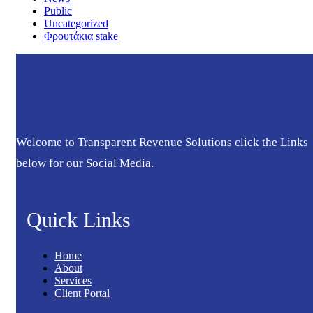
Public
Uncategorized
Φρουτάκια stake
Welcome to Transparent Revenue Solutions click the Links
below for our Social Media.
Quick Links
Home
About
Services
Client Portal