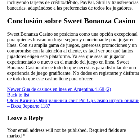
incluyendo tarjetas de crédito/débito, PayPal, Skrill y transferencias
bancarias, adaptándose a las preferencias de todos los jugadores.
Conclusión sobre Sweet Bonanza Casino
Sweet Bonanza Casino se posiciona como una opción excepcional
para quienes buscan un lugar seguro y emocionante para jugar en
línea. Con su amplia gama de juegos, generosas promociones y un
compromiso con la atención al cliente, es fácil ver por qué tantos
jugadores eligen esta plataforma. Ya sea que seas un jugador
experimentado o nuevo en el mundo del juego en línea, Sweet
Bonanza Casino ofrece todo lo que necesitas para disfrutar de una
experiencia de juego gratificante. No dudes en registrarte y disfruta
de todo lo que este casino tiene para ofrecer.
Newer
Gua de casinos en lnea en Argentina.4168 (2)
Back to list
Older
Казино Официальный сайт Pin Up Casino играть онлай
– Вход Зеркало.1187
Leave a Reply
Your email address will not be published.
Required fields are
marked
*