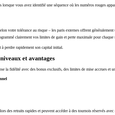
s lorsque vous avez identifié une séquence où les numéros rouges appar
selon votre tolérance au risque – les paris externes offrent généralement
rogrammé clairement vos limites de gain et perte maximale pour chaque 
 à perdre rapidement son capital initial.
niveaux et avantages
a fidélité avec des bonus exclusifs, des limites de mise accrues et un s
nnel
ors des retraits rapides et peuvent accéder à des tournois réservés avec 