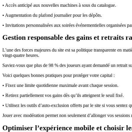
• Accès anticipé aux nouvelles machines à sous du catalogue.
• Augmentation du plafond journalier pour les dépôts.
• Invitations personnalisées aux soirées événementielles organisées par
Gestion responsable des gains et retraits r
L’une des forces majeures du site est sa politique transparente en mat
vingt‑quatre heures.
Saviez‑vous que plus de 98 % des joueurs ayant demandé un retrait s
Voici quelques bonnes pratiques pour protéger votre capital :
• Fixez une limite quotidienne maximale avant chaque session.
• Retirez partiellement vos gains dès qu’ils atteignent le seuil fixé.
• Utilisez les outils d’auto‑exclusion offerts par le site si vous sentez 
Jouer avec modération permet non seulement d’allonger vos sessions m
Optimiser l’expérience mobile et choisir l