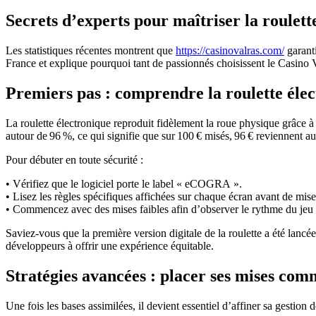
Secrets d’experts pour maîtriser la roule
Les statistiques récentes montrent que
https://casinovalras.com/
garanti
France et explique pourquoi tant de passionnés choisissent le Casino Va
Premiers pas : comprendre la roulette éle
La roulette électronique reproduit fidèlement la roue physique grâce à 
autour de 96 %, ce qui signifie que sur 100 € misés, 96 € reviennent
Pour débuter en toute sécurité :
• Vérifiez que le logiciel porte le label « eCOGRA ».
• Lisez les règles spécifiques affichées sur chaque écran avant de mise
• Commencez avec des mises faibles afin d’observer le rythme du jeu 
Saviez‑vous que la première version digitale de la roulette a été lanc
développeurs à offrir une expérience équitable.
Stratégies avancées : placer ses mises co
Une fois les bases assimilées, il devient essentiel d’affiner sa gestion