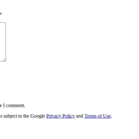
*
me I comment.
s subject to the Google
Privacy Policy
and
Terms of Use
.