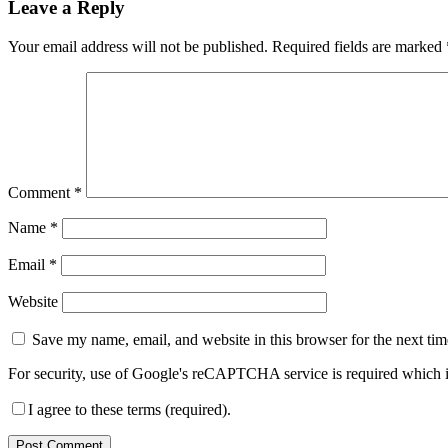
Leave a Reply
Your email address will not be published.
Required fields are marked
Comment
*
Name
*
Email
*
Website
Save my name, email, and website in this browser for the next ti
For security, use of Google's reCAPTCHA service is required which i
I agree to these terms (required).