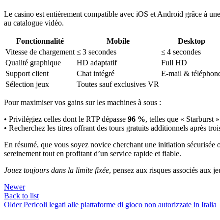
Le casino est entièrement compatible avec iOS et Android grâce à une a
au catalogue vidéo.
Fonctionnalité
Mobile
Desktop
Vitesse de chargement
≤ 3 secondes
≤ 4 secondes
Qualité graphique
HD adaptatif
Full HD
Support client
Chat intégré
E‑mail & téléphon
Sélection jeux
Toutes sauf exclusives VR
Pour maximiser vos gains sur les machines à sous :
• Privilégiez celles dont le RTP dépasse
96 %
, telles que « Starburst
• Recherchez les titres offrant des tours gratuits additionnels après t
En résumé, que vous soyez novice cherchant une initiation sécurisée 
sereinement tout en profitant d’un service rapide et fiable.
Jouez toujours dans la limite fixée
, pensez aux risques associés aux je
Newer
Back to list
Older
Pericoli legati alle piattaforme di gioco non autorizzate in Italia