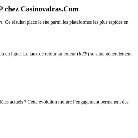
VIP chez Casinovalras.Com
. Ce résultat place le site parmi les plateformes les plus rapides en
eu en ligne. Le taux de retour au joueur (
RTP
) se situe généralement
modèles actuels ? Cette évolution montre l’engagement permanent des