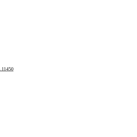
.11450