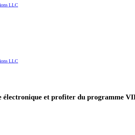
tte électronique et profiter du programme 