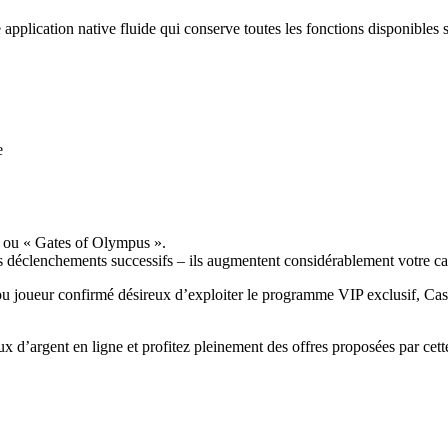
pplication native fluide qui conserve toutes les fonctions disponibles su
e
 » ou « Gates of Olympus ».
rois déclenchements successifs – ils augmentent considérablement votre c
ou joueur confirmé désireux d’exploiter le programme VIP exclusif, Cas
ux d’argent en ligne et profitez pleinement des offres proposées par cet