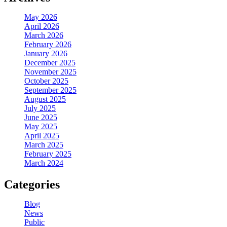
May 2026
April 2026
March 2026
February 2026
January 2026
December 2025
November 2025
October 2025
September 2025
August 2025
July 2025
June 2025
May 2025
April 2025
March 2025
February 2025
March 2024
Categories
Blog
News
Public