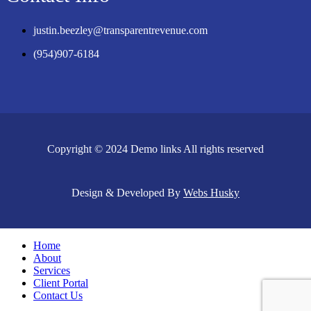
justin.beezley@transparentrevenue.com
(954)907-6184
Copyright © 2024 Demo links All rights reserved
Design & Developed By
Webs Husky
Home
About
Services
Client Portal
Contact Us