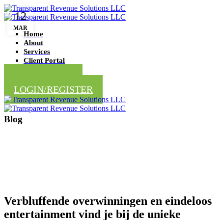
12
MAR
Home
About
Services
Client Portal
CONTACT US
LOGIN/REGISTER
Blog
UNCATEGORIZED
Verbluffende overwinningen en eindeloos
entertainment vind je bij de unieke