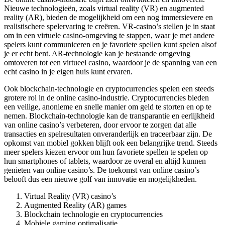
Nieuwe technologieën, zoals virtual reality (VR) en augmented
reality (AR), bieden de mogelijkheid om een nog immersievere en
realistischere spelervaring te creëren. VR-casino’s stellen je in staat
om in een virtuele casino-omgeving te stappen, waar je met andere
spelers kunt communiceren en je favoriete spellen kunt spelen alsof
je er echt bent. AR-technologie kan je bestaande omgeving
omtoveren tot een virtueel casino, waardoor je de spanning van een
echt casino in je eigen huis kunt ervaren.
Ook blockchain-technologie en cryptocurrencies spelen een steeds
grotere rol in de online casino-industrie. Cryptocurrencies bieden
een veilige, anonieme en snelle manier om geld te storten en op te
nemen. Blockchain-technologie kan de transparantie en eerlijkheid
van online casino’s verbeteren, door ervoor te zorgen dat alle
transacties en spelresultaten onveranderlijk en traceerbaar zijn. De
opkomst van mobiel gokken blijft ook een belangrijke trend. Steeds
meer spelers kiezen ervoor om hun favoriete spellen te spelen op
hun smartphones of tablets, waardoor ze overal en altijd kunnen
genieten van online casino’s. De toekomst van online casino’s
belooft dus een nieuwe golf van innovatie en mogelijkheden.
Virtual Reality (VR) casino’s
Augmented Reality (AR) games
Blockchain technologie en cryptocurrencies
Mobiele gaming optimalisatie