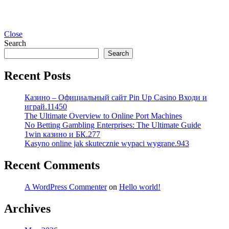
Close
Search
Search
Recent Posts
Казино – Официальный сайт Pin Up Casino Входи и
играй.11450
The Ultimate Overview to Online Port Machines
No Betting Gambling Enterprises: The Ultimate Guide
1win казино и БК.277
Kasyno online jak skutecznie wypaci wygrane.943
Recent Comments
A WordPress Commenter
on
Hello world!
Archives