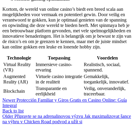
Kortom, de wereld van online casino’s biedt een breed scala aan
mogelijkheden voor vermaak en potentieel gewin. Door veilig en
verantwoord te gokken, kun je optimaal genieten van de spanning
en opwinding die deze wereld te bieden heeft. Met spinmaya heb je
een betrouwbaar platform gevonden, met vele spelmogelijkheden en
innovatieve benaderingen. Het is belangrijk om je bewust te zijn van
de risico’s en om je grenzen te kennen, maar met de juiste mindset
kan online gokken een leuke en lonende hobby zijn.
Technologie
Toepassing
Voordelen
Virtual Reality
Immersieve casino-
Realistisch, sociaal,
(VR)
ervaring
spannend.
Augmented
Virtuele casino integratie
Gemakkelijk,
Reality (AR)
in de realiteit
toegankelijk, innovatief.
Transparantie en
Veilig, onveranderlijk,
Blockchain
eerlijkheid
traceerbaar.
Newer
Protección Familiar y Giros Gratis en Casino Online: Guía
Integral
Back to list
Older
Připravte se na adrenalinovou výzvu Jak maximalizovat šance
na výhru v Chicken Road podvod a užít si