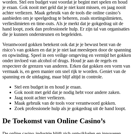
worden. Stel een budget vast voordat je begint met spelen en houd
je eraan. Gok nooit met geld dat je niet kunt missen, en jaag nooit
achter verliezen. Maak gebruik van de tools die online casino’s
aanbieden om je speelgedrag te beheren, zoals stortingslimieten,
verlieslimieten en time-outs. Als je merkt dat je gokgedrag uit de
hand loopt, zoek dan professionele hulp. Er zijn tal van organisaties
die je kunnen ondersteunen en begeleiden.
Verantwoord gokken betekent ook dat je je bewust bent van de
risico’s van gokken en dat je je niet laat meeslepen door de spanning
en opwinding. Speel in een veilige omgeving en vermijd het gokken
onder invloed van alcohol of drugs. Houd je aan de regels en
respecteer de grenzen van anderen. Erken dat gokken een vorm van
vermaak is, en geen manier om snel rijk te worden. Geniet van de
spanning en de uitdaging, maar blijf altijd in controle.
Stel een budget in en houd je eraan.
Gok nooit met geld dat je nodig hebt voor andere zaken.
Jaag nooit achter verliezen.
Maak gebruik van de tools voor verantwoord gokken.
Zoek professionele hulp als je gokgedrag uit de hand loopt.
De Toekomst van Online Casino’s
De online casino-industrie blijft zich ontwikkelen en innoveren.