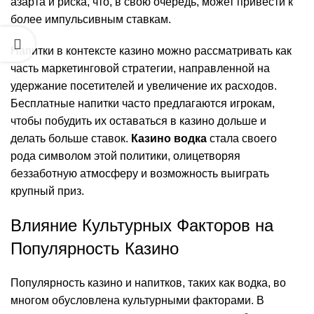
азарта и риска, что, в свою очередь, может привести к
более импульсивным ставкам.
Напитки в контексте казино можно рассматривать как
часть маркетинговой стратегии, направленной на
удержание посетителей и увеличение их расходов.
Бесплатные напитки часто предлагаются игрокам,
чтобы побудить их оставаться в казино дольше и
делать больше ставок.
Казино водка
стала своего
рода символом этой политики, олицетворяя
беззаботную атмосферу и возможность выиграть
крупный приз.
Влияние Культурных Факторов на
Популярность Казино
Популярность казино и напитков, таких как водка, во
многом обусловлена культурными факторами. В