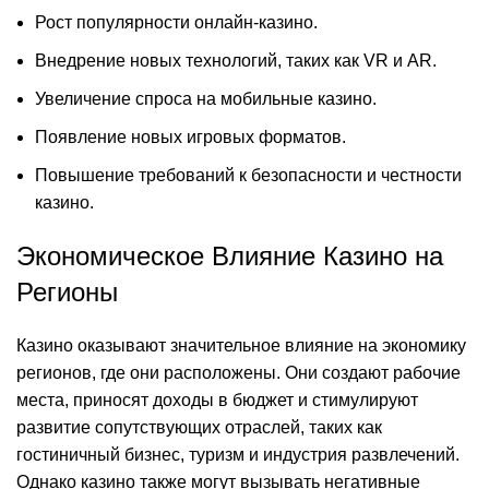
Рост популярности онлайн-казино.
Внедрение новых технологий, таких как VR и AR.
Увеличение спроса на мобильные казино.
Появление новых игровых форматов.
Повышение требований к безопасности и честности
казино.
Экономическое Влияние Казино на
Регионы
Казино оказывают значительное влияние на экономику
регионов, где они расположены. Они создают рабочие
места, приносят доходы в бюджет и стимулируют
развитие сопутствующих отраслей, таких как
гостиничный бизнес, туризм и индустрия развлечений.
Однако казино также могут вызывать негативные