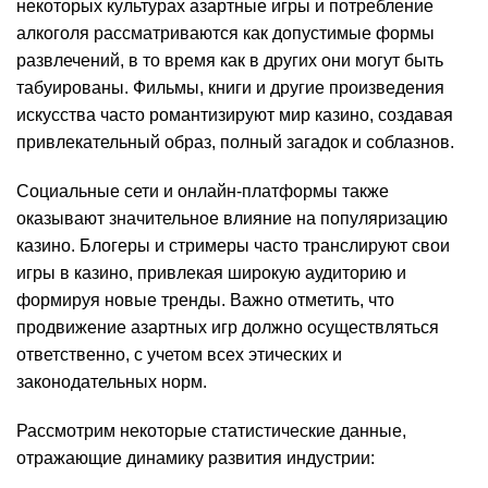
некоторых культурах азартные игры и потребление
алкоголя рассматриваются как допустимые формы
развлечений, в то время как в других они могут быть
табуированы. Фильмы, книги и другие произведения
искусства часто романтизируют мир казино, создавая
привлекательный образ, полный загадок и соблазнов.
Социальные сети и онлайн-платформы также
оказывают значительное влияние на популяризацию
казино. Блогеры и стримеры часто транслируют свои
игры в казино, привлекая широкую аудиторию и
формируя новые тренды. Важно отметить, что
продвижение азартных игр должно осуществляться
ответственно, с учетом всех этических и
законодательных норм.
Рассмотрим некоторые статистические данные,
отражающие динамику развития индустрии: