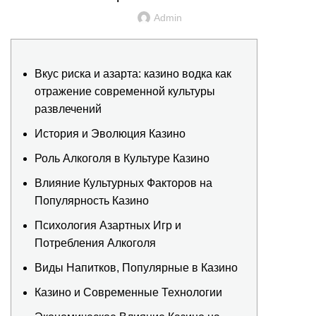
Admin
Вкус риска и азарта: казино водка как
отражение современной культуры
развлечений
История и Эволюция Казино
Роль Алкоголя в Культуре Казино
Влияние Культурных Факторов на
Популярность Казино
Психология Азартных Игр и
Потребления Алкоголя
Виды Напитков, Популярные в Казино
Казино и Современные Технологии