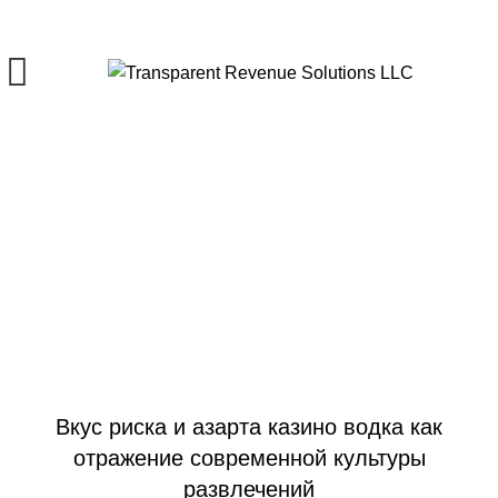
Blog
UNCATEGORIZED
Вкус риска и азарта казино водка как
отражение современной культуры
развлечений