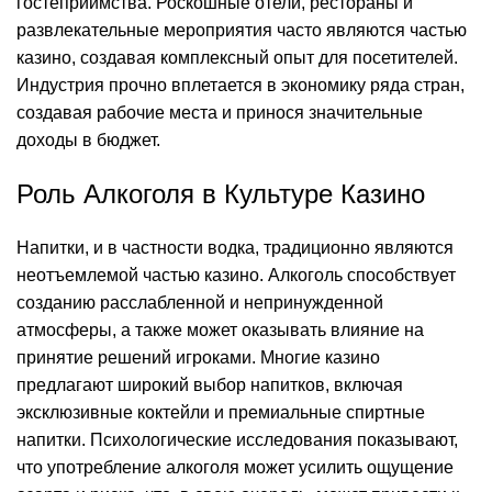
гостеприимства. Роскошные отели, рестораны и
развлекательные мероприятия часто являются частью
казино, создавая комплексный опыт для посетителей.
Индустрия прочно вплетается в экономику ряда стран,
создавая рабочие места и принося значительные
доходы в бюджет.
Роль Алкоголя в Культуре Казино
Напитки, и в частности водка, традиционно являются
неотъемлемой частью казино. Алкоголь способствует
созданию расслабленной и непринужденной
атмосферы, а также может оказывать влияние на
принятие решений игроками. Многие казино
предлагают широкий выбор напитков, включая
эксклюзивные коктейли и премиальные спиртные
напитки. Психологические исследования показывают,
что употребление алкоголя может усилить ощущение