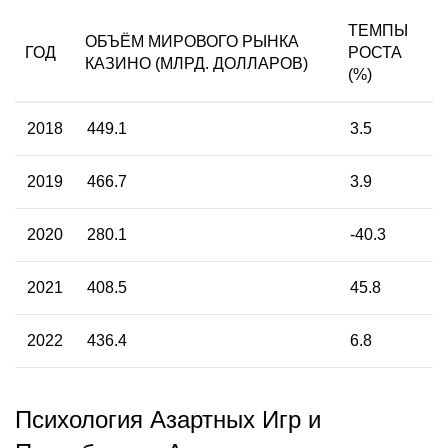
ТЕМПЫ
ОБЪЁМ МИРОВОГО РЫНКА
ГОД
РОСТА
КАЗИНО (МЛРД. ДОЛЛАРОВ)
(%)
2018
449.1
3.5
2019
466.7
3.9
2020
280.1
-40.3
2021
408.5
45.8
2022
436.4
6.8
Психология Азартных Игр и