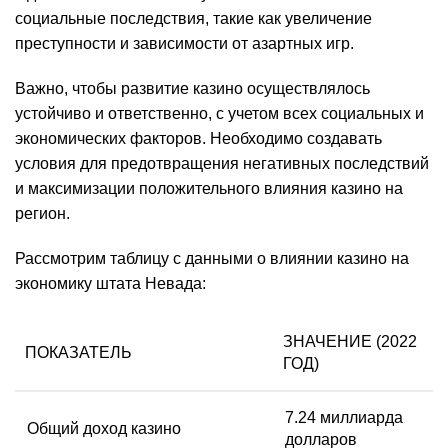
социальные последствия, такие как увеличение
преступности и зависимости от азартных игр.
Важно, чтобы развитие казино осуществлялось
устойчиво и ответственно, с учетом всех социальных и
экономических факторов. Необходимо создавать
условия для предотвращения негативных последствий
и максимизации положительного влияния казино на
регион.
Рассмотрим таблицу с данными о влиянии казино на
экономику штата Невада:
ЗНАЧЕНИЕ (2022
ПОКАЗАТЕЛЬ
ГОД)
7.24 миллиарда
Общий доход казино
долларов