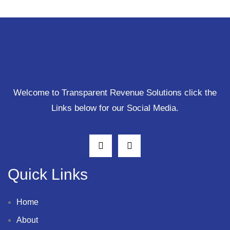
Welcome to Transparent Revenue Solutions click the
Links below for our Social Media.
Quick Links
Home
About