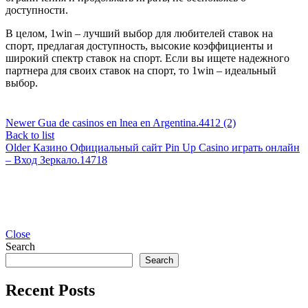
доступности.
В целом, 1win – лучший выбор для любителей ставок на
спорт, предлагая доступность, высокие коэффициенты и
широкий спектр ставок на спорт. Если вы ищете надежного
партнера для своих ставок на спорт, то 1win – идеальный
выбор.
Newer
Gua de casinos en lnea en Argentina.4412 (2)
Back to list
Older
Казино Официальный сайт Pin Up Casino играть онлайн
– Вход Зеркало.14718
Close
Search
Search
Recent Posts