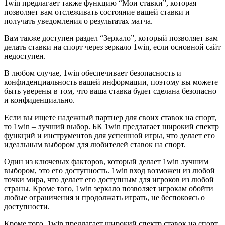
1win предлагает также функцию “Мои ставки”, которая
позволяет вам отслеживать состояние вашей ставки и
получать уведомления о результатах матча.
Вам также доступен раздел “Зеркало”, который позволяет вам
делать ставки на спорт через зеркало 1win, если основной сайт
недоступен.
В любом случае, 1win обеспечивает безопасность и
конфиденциальность вашей информации, поэтому вы можете
быть уверены в том, что ваша ставка будет сделана безопасно
и конфиденциально.
Если вы ищете надежный партнер для своих ставок на спорт,
то 1win – лучший выбор. БК 1win предлагает широкий спектр
функций и инструментов для успешной игры, что делает его
идеальным выбором для любителей ставок на спорт.
Один из ключевых факторов, который делает 1win лучшим
выбором, это его доступность. 1win вход возможен из любой
точки мира, что делает его доступным для игроков из любой
страны. Кроме того, 1win зеркало позволяет игрокам обойти
любые ограничения и продолжать играть, не беспокоясь о
доступности.
Кроме того, 1win предлагает широкий спектр ставок на спорт,