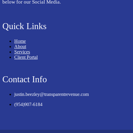
below for our Social Media.
Quick Links
Home
About
Services
Client Portal
Contact Info
justin.beezley@transparentrevenue.com
(954)907-6184