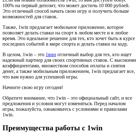
100% на первый депозит, что может достичь 10 000 рублей.
Это отличный способ начать свою игру и получить больше
возможностей для ставок.
Также, 1win предлагает мобильное приложение, которое
позволяет делать ставки на спорт в любом месте и в любое
время. Это идеальное решение для тех, кто хочет быть в курсе
последних событий в мире спорта и делать ставки на ходу.
В целом, 1win – это
1вин
отличный выбор для тех, кто ищет
надежный партнер для своих спортивных ставок. С высокими
коэффициентами, множеством способов оплаты и снятия
денег, а также мобильным приложением, 1win предлагает все,
что вам нужно для успешной игры.
Начните свою игру сегодня!
Обратите внимание, что 1win – это официальный сайт, и все
предложения и условия могут изменяться. Перед началом
игры, пожалуйста, ознакомьтесь с условиями и правилами
1win.
Преимущества работы с 1win