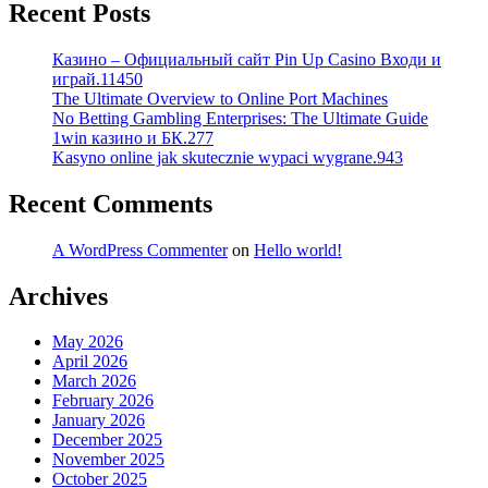
Recent Posts
Казино – Официальный сайт Pin Up Casino Входи и
играй.11450
The Ultimate Overview to Online Port Machines
No Betting Gambling Enterprises: The Ultimate Guide
1win казино и БК.277
Kasyno online jak skutecznie wypaci wygrane.943
Recent Comments
A WordPress Commenter
on
Hello world!
Archives
May 2026
April 2026
March 2026
February 2026
January 2026
December 2025
November 2025
October 2025