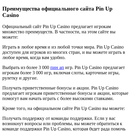
Преимущества официального сайта Pin Up
Casino
Официальный сайт Pin Up Casino предлагает игрокам
множество преимуществ. В частности, на этом сайте вы
можете:
Играть в любое время и из любой точки мира. Pin Up Casino
доступен для игроков из многих стран, и вы можете играть в
любое время, когда вам удобно.
Выбрать из более 3 000
пин ап
игр. Pin Up Casino предлагает
игрокам более 3 000 игр, включая слоты, карточные игры,
рулетку и другие.
Получать приветственные бонусы и акции. Pin Up Casino
предлагает игрокам приветственные бонусы и акции, которые
помогут вам начать играть с более высокими ставками.
Кроме того, на официальном сайте Pin Up Casino вы можете:
Получать поддержку от команды поддержки. Если у вас
возникнут вопросы или проблемы, вы можете обратиться к
команде поддержки Pin Up Casino, которая будет рада помочь