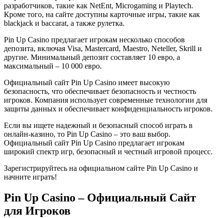
разработчиков, такие как NetEnt, Microgaming и Playtech.
Кроме того, на сайте доступны карточные игры, такие как
blackjack и baccarat, а также рулетка.
Pin Up Casino предлагает игрокам несколько способов
депозита, включая Visa, Mastercard, Maestro, Neteller, Skrill и
другие. Минимальный депозит составляет 10 евро, а
максимальный – 10 000 евро.
Официальный сайт Pin Up Casino имеет высокую
безопасность, что обеспечивает безопасность и честность
игроков. Компания использует современные технологии для
защиты данных и обеспечивает конфиденциальность игроков.
Если вы ищете надежный и безопасный способ играть в
онлайн-казино, то Pin Up Casino – это ваш выбор.
Официальный сайт Pin Up Casino предлагает игрокам
широкий спектр игр, безопасный и честный игровой процесс.
Зарегистрируйтесь на официальном сайте Pin Up Casino и
начните играть!
Pin Up Casino – Официальный Сайт
для Игроков