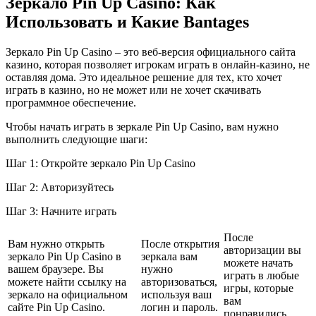
Зеркало Pin Up Casino: Как
Использовать и Какие Вantages
Зеркало Pin Up Casino – это веб-версия официального сайта
казино, которая позволяет игрокам играть в онлайн-казино, не
оставляя дома. Это идеальное решение для тех, кто хочет
играть в казино, но не может или не хочет скачивать
программное обеспечение.
Чтобы начать играть в зеркале Pin Up Casino, вам нужно
выполнить следующие шаги:
Шаг 1: Откройте зеркало Pin Up Casino
Шаг 2: Авторизуйтесь
Шаг 3: Начните играть
После
Вам нужно открыть
После открытия
авторизации вы
зеркало Pin Up Casino в
зеркала вам
можете начать
вашем браузере. Вы
нужно
играть в любые
можете найти ссылку на
авторизоваться,
игры, которые
зеркало на официальном
используя ваш
вам
сайте Pin Up Casino.
логин и пароль.
понравились.