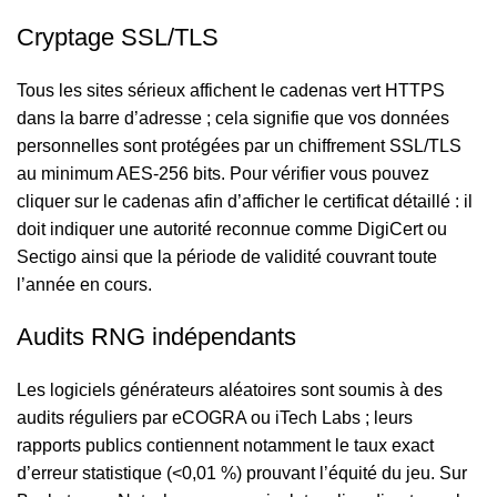
Cryptage SSL/TLS
Tous les sites sérieux affichent le cadenas vert HTTPS
dans la barre d’adresse ; cela signifie que vos données
personnelles sont protégées par un chiffrement SSL/TLS
au minimum AES‑256 bits. Pour vérifier vous pouvez
cliquer sur le cadenas afin d’afficher le certificat détaillé : il
doit indiquer une autorité reconnue comme DigiCert ou
Sectigo ainsi que la période de validité couvrant toute
l’année en cours.
Audits RNG indépendants
Les logiciels générateurs aléatoires sont soumis à des
audits réguliers par eCOGRA ou iTech Labs ; leurs
rapports publics contiennent notamment le taux exact
d’erreur statistique (<0,01 %) prouvant l’équité du jeu. Sur