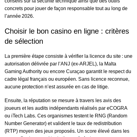
conseils sur la sécurité technique ainsi que des outils
concrets pour jouer de façon responsable tout au long de
l’année 2026.
Choisir le bon casino en ligne : critères
de sélection
La première étape consiste à vérifier la licence du site : une
autorisation délivrée par l’ANJ (ex‑ARJEL), la Malta
Gaming Authority ou encore Curaçao garantit le respect du
cadre légal français ou européen. Sans licence reconnue,
aucune protection n’est assurée en cas de litige.
Ensuite, la réputation se mesure à travers les avis des
joueurs et les audits indépendants réalisés par eCOGRA
ou iTech Labs. Ces organismes testent le RNG (Random
Number Generator) et valident le taux de redistribution
(RTP) moyen des jeux proposés. Un score élevé dans les