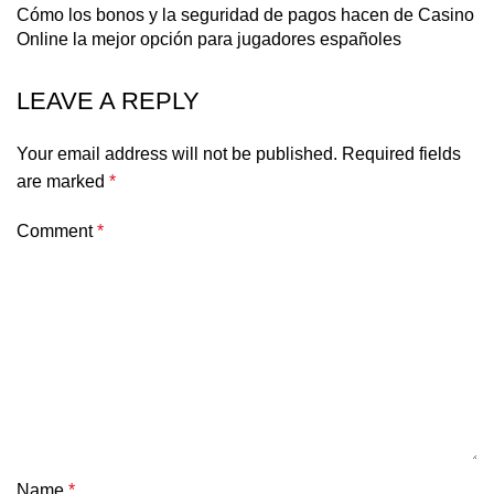
Cómo los bonos y la seguridad de pagos hacen de Casino
Online la mejor opción para jugadores españoles
LEAVE A REPLY
Your email address will not be published.
Required fields
are marked
*
Comment
*
Name
*