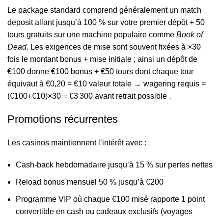
Le package standard comprend généralement un match
deposit allant jusqu’à 100 % sur votre premier dépôt + 50
tours gratuits sur une machine populaire comme
Book of
Dead
. Les exigences de mise sont souvent fixées à ×30
fois le montant bonus + mise initiale ; ainsi un dépôt de
€100 donne €100 bonus + €50 tours dont chaque tour
équivaut à €0,20 = €10 valeur totale → wagering requis =
(€100+€10)×30 = €3 300 avant retrait possible .
Promotions récurrentes
Les casinos maintiennent l’intérêt avec :
Cash‑back hebdomadaire jusqu’à 15 % sur pertes nettes
Reload bonus mensuel 50 % jusqu’à €200
Programme VIP où chaque €100 misé rapporte 1 point
convertible en cash ou cadeaux exclusifs (voyages