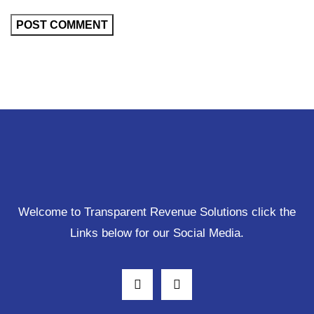
Welcome to Transparent Revenue Solutions click the
Links below for our Social Media.