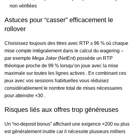
non vérifiées
Astuces pour “casser” efficacement le
rollover
Choisissez toujours des titres avec RTP ≥ 96 % où chaque
mise compte intégralement dans le calcul du wagering –
par exemple
Mega Joker
(NetEnt) possède un RTP
théorique proche de 99 % lorsqu’on joue avec la mise
maximale sur toutes les lignes actives . En combinant ces
jeux avec vos sessions habituelles vous réduisez
considérablement le nombre total de mises nécessaires
pour atteindre ×30 .
Risques liés aux offres trop généreuses
Un “no‑deposit bonus” affichant une exigence ×200 ou plus
est généralement inutile car il nécessite plusieurs milliers