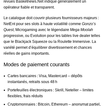
revues Basketnews.Net indique généralement un
opérateur fiable et transparent.
Le catalogue doit couvrir plusieurs fournisseurs majeurs :
NetEnt pour ses slots à haute volatilité comme
Gonzo’s
Quest
, Microgaming avec le légendaire
Mega Moolah
progressive, ou Evolution pour les tables live dealer telles
que le Blackjack Squeeze ou la Roulette Immersive. La
variété permet d’équilibrer divertissement et chances
réelles de gains importants.
Modes de paiement courants
Cartes bancaires : Visa, Mastercard – dépôts
instantanés, retraits sous 48 h
Portefeuilles électroniques : Skrill, Neteller – limites
flexibles, frais réduits
Cryptomonnaies : Bitcoin, Ethereum – anonymat partiel,