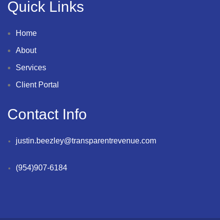
Quick Links
Home
About
Services
Client Portal
Contact Info
justin.beezley@transparentrevenue.com
(954)907-6184