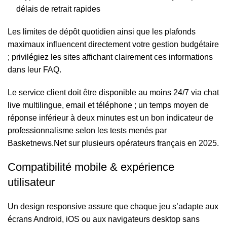
délais de retrait rapides
Les limites de dépôt quotidien ainsi que les plafonds
maximaux influencent directement votre gestion budgétaire
; privilégiez les sites affichant clairement ces informations
dans leur FAQ.
Le service client doit être disponible au moins 24/7 via chat
live multilingue, email et téléphone ; un temps moyen de
réponse inférieur à deux minutes est un bon indicateur de
professionnalisme selon les tests menés par
Basketnews.Net sur plusieurs opérateurs français en 2025.
Compatibilité mobile & expérience
utilisateur
Un design responsive assure que chaque jeu s’adapte aux
écrans Android, iOS ou aux navigateurs desktop sans